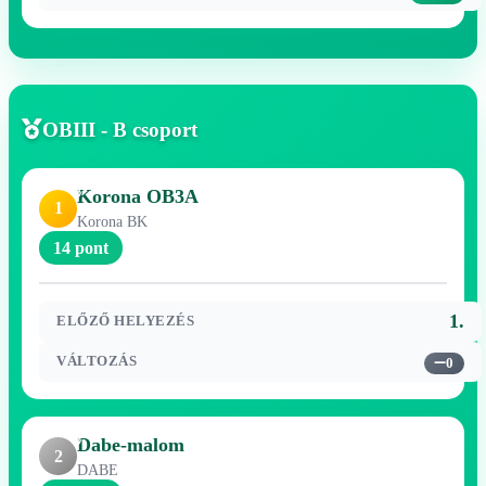
OBIII - B csoport
Korona OB3A
1
Korona BK
14 pont
1.
ELŐZŐ HELYEZÉS
VÁLTOZÁS
0
Dabe-malom
2
DABE