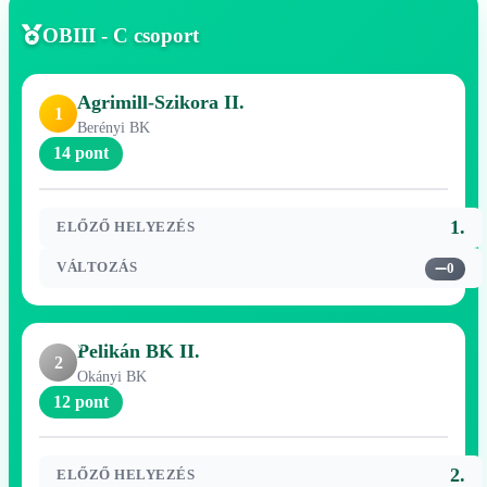
OBIII - C csoport
Agrimill-Szikora II.
1
Berényi BK
14 pont
1.
ELŐZŐ HELYEZÉS
VÁLTOZÁS
0
Pelikán BK II.
2
Okányi BK
12 pont
2.
ELŐZŐ HELYEZÉS