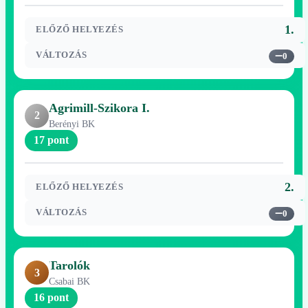
1.
ELŐZŐ HELYEZÉS
VÁLTOZÁS
0
Agrimill-Szikora I.
2
Berényi BK
17 pont
2.
ELŐZŐ HELYEZÉS
VÁLTOZÁS
0
Tarolók
3
Csabai BK
16 pont