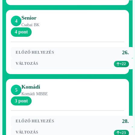
Senior
4
Csabai BK
4 pont
26.
ELŐZŐ HELYEZÉS
VÁLTOZÁS
+22
Komádi
5
Komádi MBBE
3 pont
28.
ELŐZŐ HELYEZÉS
VÁLTOZÁS
+23