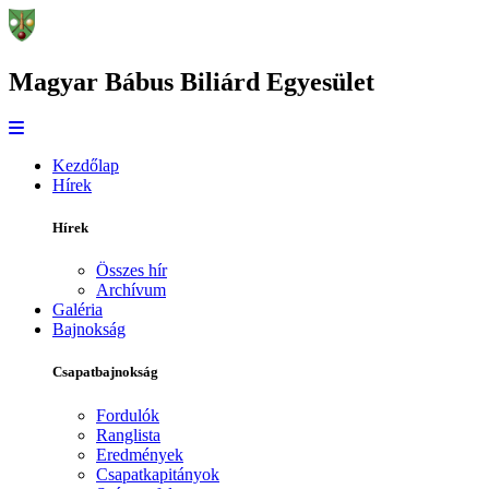
Magyar Bábus Biliárd Egyesület
Kezdőlap
Hírek
Hírek
Összes hír
Archívum
Galéria
Bajnokság
Csapatbajnokság
Fordulók
Ranglista
Eredmények
Csapatkapitányok