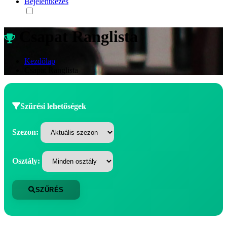
Bejelentkezés
Csapat Ranglista
Kezdőlap
Csapat Ranglista
Szűrési lehetőségek
Szezon:
Osztály:
SZŰRÉS