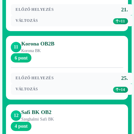
21.
ELŐZŐ HELYEZÉS
VÁLTOZÁS
+11
Korona OB2B
11
Korona BK
6 pont
25.
ELŐZŐ HELYEZÉS
VÁLTOZÁS
+14
Safi BK OB2
12
Szeghalmi Safi BK
4 pont