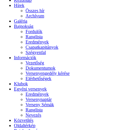
Kezdőlap
Hírek
Összes hír
Archívum
Galéria
Bajnokság
Fordulók
Ranglista
Eredmények
Csapatkapitányok
Szégyenfal
Információk
Vezetőség
Dokumentumok
Versenyengedély kérése
Elérhetőségek
Klubok
Egyéni versenyek
Eredmények
Versenynaptár
Verseny Sémák
Ranglista
Nevezés
Közvetítés
Oldaltérkép