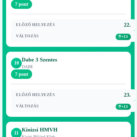
7 pont
22.
ELŐZŐ HELYEZÉS
VÁLTOZÁS
+13
Dabe 3 Szentes
10
DABE
7 pont
23.
ELŐZŐ HELYEZÉS
VÁLTOZÁS
+13
Kinizsi HMVH
11
Kiséri Biliárd Klub