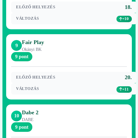
18.
ELŐZŐ HELYEZÉS
VÁLTOZÁS
+10
Fair Play
9
Okányi BK
9 pont
20.
ELŐZŐ HELYEZÉS
VÁLTOZÁS
+11
Dabe 2
10
DABE
9 pont