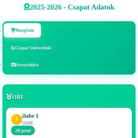
2025-2026 - Csapat Adatok
Ranglista
Csapat Statisztikák
Kereszttábla
OBI
Dabe 1
1
DABE
20 pont