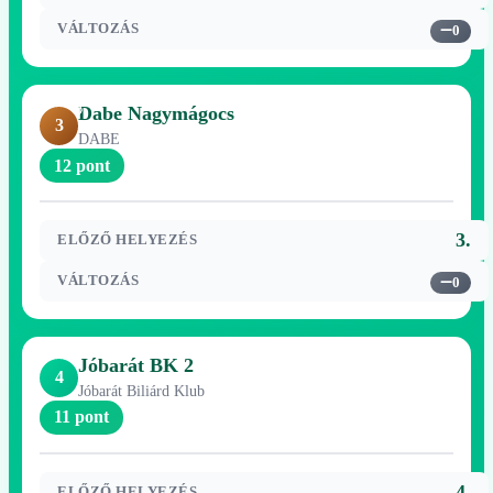
VÁLTOZÁS
0
Dabe Nagymágocs
3
DABE
12 pont
3.
ELŐZŐ HELYEZÉS
VÁLTOZÁS
0
Jóbarát BK 2
4
Jóbarát Biliárd Klub
11 pont
4.
ELŐZŐ HELYEZÉS