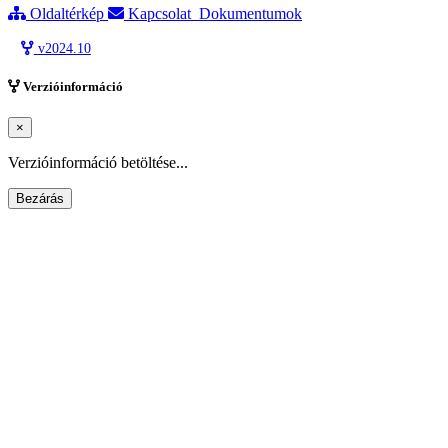
Oldaltérkép
Kapcsolat
Dokumentumok
v2024.10
Verzióinformáció
×
Betöltés...
Verzióinformáció betöltése...
Bezárás