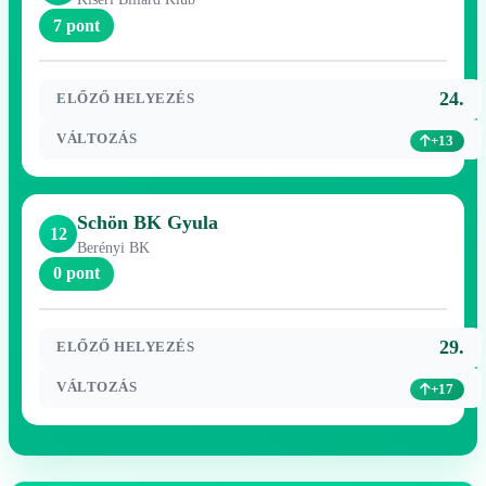
7 pont
24.
ELŐZŐ HELYEZÉS
VÁLTOZÁS
+13
Schön BK Gyula
12
Berényi BK
0 pont
29.
ELŐZŐ HELYEZÉS
VÁLTOZÁS
+17