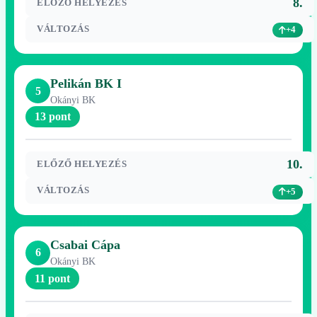
8.
ELŐZŐ HELYEZÉS
VÁLTOZÁS
+4
Pelikán BK I
5
Okányi BK
13 pont
10.
ELŐZŐ HELYEZÉS
VÁLTOZÁS
+5
Csabai Cápa
6
Okányi BK
11 pont