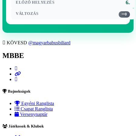
6.
ELŐZŐ HELYEZÉS
VÁLTOZÁS
0
KÖVESD
@magyarbabusbiliard
MBBE
Bajnokságok
Egyéni Ranglista
Csapat Ranglista
Versenynaptár
Játékosok & Klubok