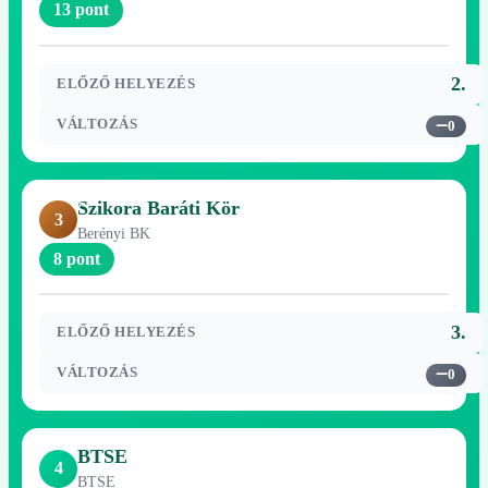
13 pont
2.
ELŐZŐ HELYEZÉS
VÁLTOZÁS
0
Szikora Baráti Kör
3
Berényi BK
8 pont
3.
ELŐZŐ HELYEZÉS
VÁLTOZÁS
0
BTSE
4
BTSE