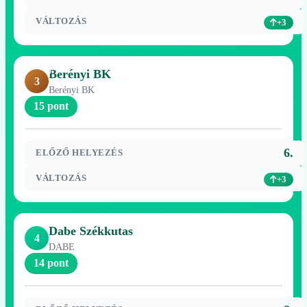
VÁLTOZÁS
+3
Berényi BK
3
Berényi BK
15 pont
6.
ELŐZŐ HELYEZÉS
VÁLTOZÁS
+3
Dabe Székkutas
4
DABE
14 pont