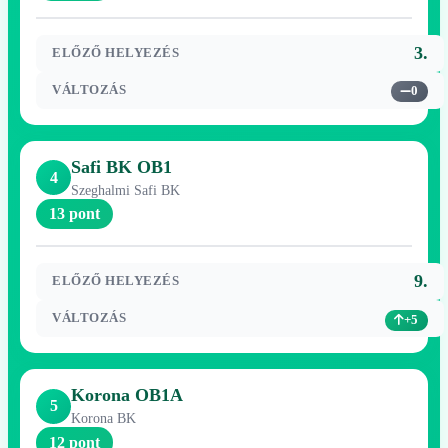
3.
ELŐZŐ HELYEZÉS
VÁLTOZÁS
0
Safi BK OB1
4
Szeghalmi Safi BK
13 pont
9.
ELŐZŐ HELYEZÉS
VÁLTOZÁS
+5
Korona OB1A
5
Korona BK
12 pont