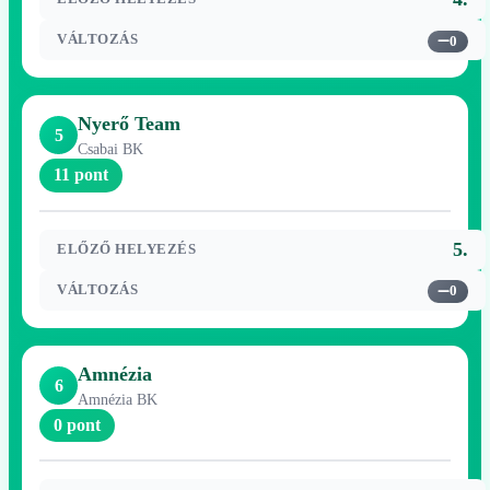
VÁLTOZÁS
0
Nyerő Team
5
Csabai BK
11 pont
5.
ELŐZŐ HELYEZÉS
VÁLTOZÁS
0
Amnézia
6
Amnézia BK
0 pont