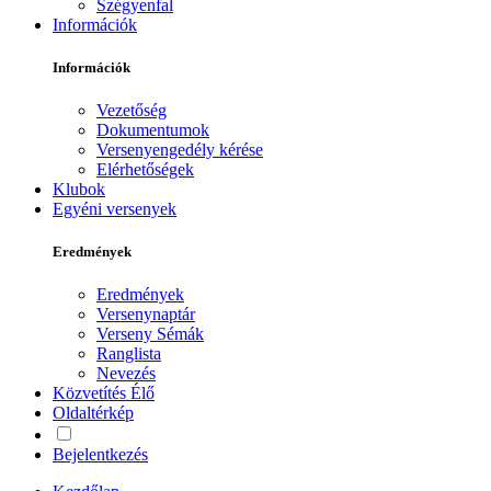
Szégyenfal
Információk
Információk
Vezetőség
Dokumentumok
Versenyengedély kérése
Elérhetőségek
Klubok
Egyéni versenyek
Eredmények
Eredmények
Versenynaptár
Verseny Sémák
Ranglista
Nevezés
Közvetítés
Élő
Oldaltérkép
Bejelentkezés