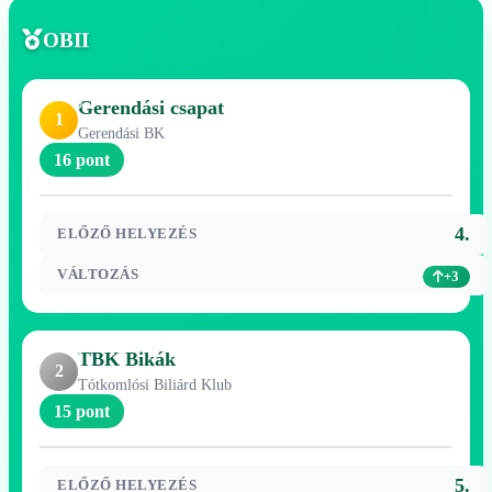
OBII
Gerendási csapat
1
Gerendási BK
16 pont
4.
ELŐZŐ HELYEZÉS
VÁLTOZÁS
+3
TBK Bikák
2
Tótkomlósi Biliárd Klub
15 pont
5.
ELŐZŐ HELYEZÉS