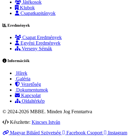
Játékosok
Klubok
Csapatkapitányok
Eredmények
Csapat Eredmények
Egyéni Eredmények
Verseny Sémák
Információk
Hírek
Galéria
Vezetőség
Dokumentumok
Kapcsolat
Oldaltérkép
© 2024-2026 MBBE. Minden Jog Fenntartva
Készítette:
Kincses István
Magyar Biliárd Szövetség
Facebook Csoport
Instagram