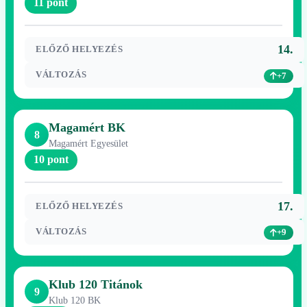
11 pont
14.
ELŐZŐ HELYEZÉS
VÁLTOZÁS
+7
Magamért BK
8
Magamért Egyesület
10 pont
17.
ELŐZŐ HELYEZÉS
VÁLTOZÁS
+9
Klub 120 Titánok
9
Klub 120 BK