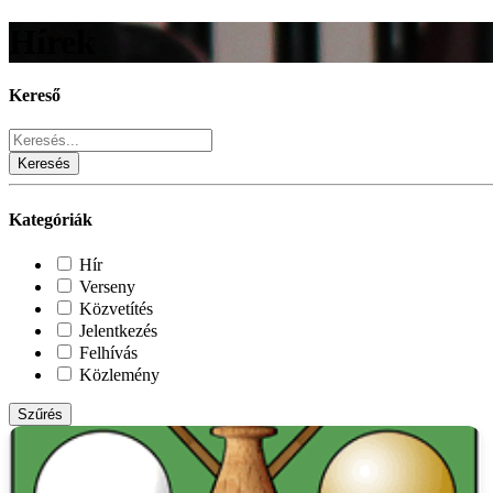
Hírek
Kereső
Keresés
Kategóriák
Hír
Verseny
Közvetítés
Jelentkezés
Felhívás
Közlemény
Szűrés