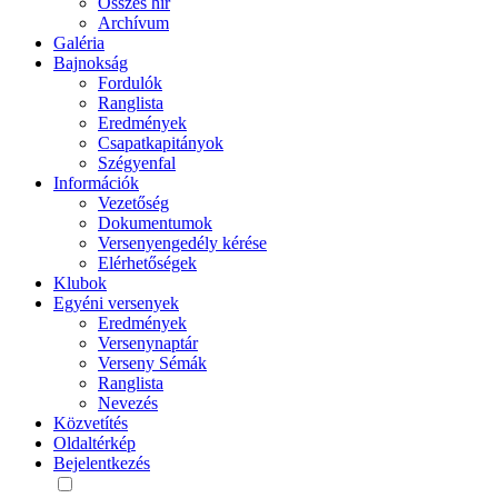
Összes hír
Archívum
Galéria
Bajnokság
Fordulók
Ranglista
Eredmények
Csapatkapitányok
Szégyenfal
Információk
Vezetőség
Dokumentumok
Versenyengedély kérése
Elérhetőségek
Klubok
Egyéni versenyek
Eredmények
Versenynaptár
Verseny Sémák
Ranglista
Nevezés
Közvetítés
Oldaltérkép
Bejelentkezés