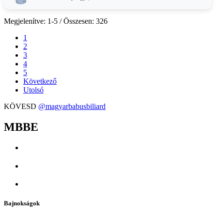
Megjelenítve: 1-5 / Összesen: 326
1
2
3
4
5
Következő
Utolsó
KÖVESD
@magyarbabusbiliard
MBBE
Bajnokságok