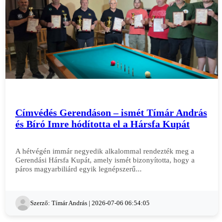
Címvédés Gerendáson – ismét Tímár András
és Bíró Imre hódította el a Hársfa Kupát
A hétvégén immár negyedik alkalommal rendezték meg a
Gerendási Hársfa Kupát, amely ismét bizonyította, hogy a
páros magyarbiliárd egyik legnépszerű...
Szerző: Tímár András | 2026-07-06 06:54:05