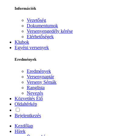
Információk
Vezetőség
Dokumentumok
Versenyengedély kérése
Elérhetőségek
Klubok
Egyéni versenyek
Eredmények
Eredmények
Versenynaptár
Verseny Sémák
Ranglista
Nevezés
Közvetítés
Élő
Oldaltérkép
Bejelentkezés
Kezdőlap
Hírek