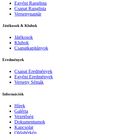
Egyéni Ranglista
Csapat Ranglista
Versenynaptár
Játékosok & Klubok
Játékosok
Klubok
Csapatkapitányok
Eredmények
Csapat Eredmények
Egyéni Eredmények
Verseny Sémák
Információk
Hírek
Galéria
Vezetőség
Dokumentumok
Kapcsolat
Oldaltérkép