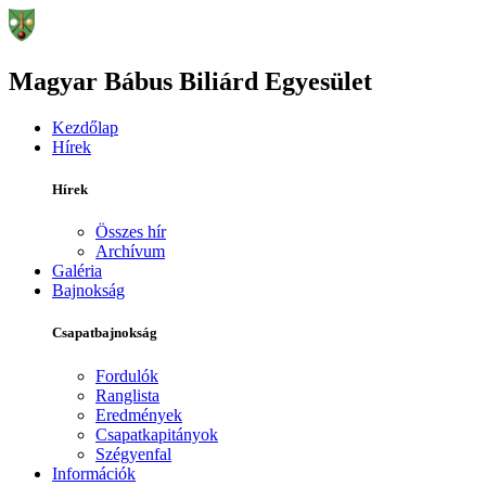
Magyar Bábus Biliárd Egyesület
Kezdőlap
Hírek
Hírek
Összes hír
Archívum
Galéria
Bajnokság
Csapatbajnokság
Fordulók
Ranglista
Eredmények
Csapatkapitányok
Szégyenfal
Információk