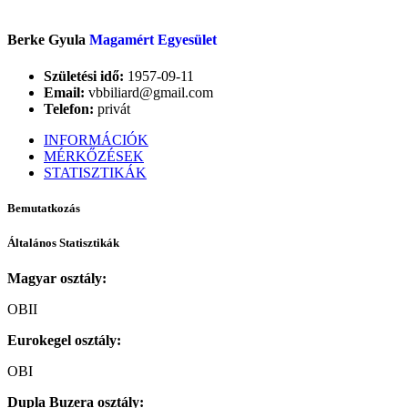
Berke Gyula
Magamért Egyesület
Születési idő:
1957-09-11
Email:
vbbiliard@gmail.com
Telefon:
privát
INFORMÁCIÓK
MÉRKŐZÉSEK
STATISZTIKÁK
Bemutatkozás
Általános Statisztikák
Magyar osztály:
OBII
Eurokegel osztály:
OBI
Dupla Buzera osztály: