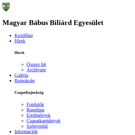
Magyar Bábus Biliárd Egyesület
Kezdőlap
Hírek
Hírek
Összes hír
Archívum
Galéria
Bajnokság
Csapatbajnokság
Fordulók
Ranglista
Eredmények
Csapatkapitányok
Szégyenfal
Információk