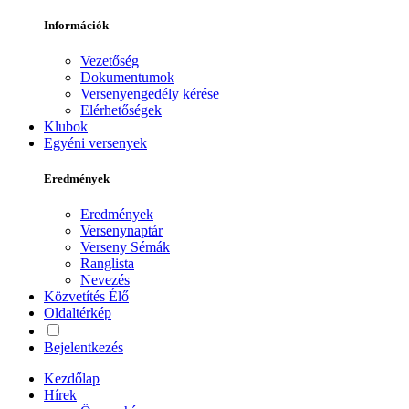
Információk
Vezetőség
Dokumentumok
Versenyengedély kérése
Elérhetőségek
Klubok
Egyéni versenyek
Eredmények
Eredmények
Versenynaptár
Verseny Sémák
Ranglista
Nevezés
Közvetítés
Élő
Oldaltérkép
Bejelentkezés
Kezdőlap
Hírek