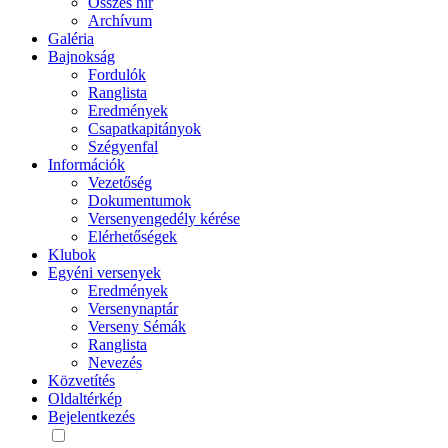
Összes hír
Archívum
Galéria
Bajnokság
Fordulók
Ranglista
Eredmények
Csapatkapitányok
Szégyenfal
Információk
Vezetőség
Dokumentumok
Versenyengedély kérése
Elérhetőségek
Klubok
Egyéni versenyek
Eredmények
Versenynaptár
Verseny Sémák
Ranglista
Nevezés
Közvetítés
Oldaltérkép
Bejelentkezés