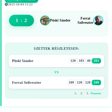
2025-10-04 11:22
Forrai
1
:
2
Püski Sándor
Szilveszter
SZETTEK RÉSZLETESEN:
Püski Sándor
120
103
40
263
VS
Forrai Szilveszter
109
120
120
349
1.
2.
3.
Összesen