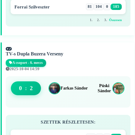
Forrai Szilveszter
81
104
0
185
1.
2.
3.
Összesen
TV-s Dupla Buzera Verseny
A csoport - 6. meccs
2025-10-04 14:59
Püski
0
:
2
Farkas Sándor
Sándor
SZETTEK RÉSZLETESEN: