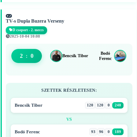
TV-s Dupla Buzera Verseny
D csoport - 2. meccs
2025-10-04 10:08
Bodó
2
:
0
Bencsik Tibor
Ferenc
SZETTEK RÉSZLETESEN:
Bencsik Tibor
120
120
0
240
VS
Bodó Ferenc
93
96
0
189