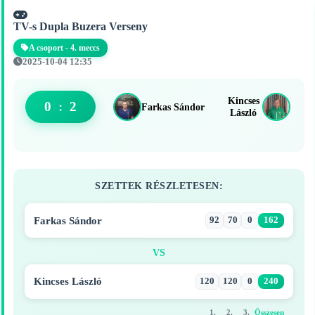
TV-s Dupla Buzera Verseny
A csoport - 4. meccs
2025-10-04 12:35
Kincses
0
:
2
Farkas Sándor
László
SZETTEK RÉSZLETESEN:
Farkas Sándor
92
70
0
162
VS
Kincses László
120
120
0
240
1.
2.
3.
Összesen