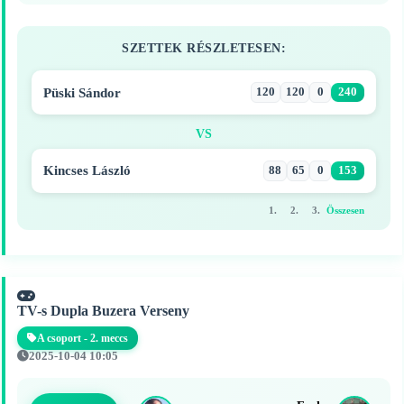
SZETTEK RÉSZLETESEN:
Püski Sándor
120
120
0
240
VS
Kincses László
88
65
0
153
1.
2.
3.
Összesen
TV-s Dupla Buzera Verseny
A csoport - 2. meccs
2025-10-04 10:05