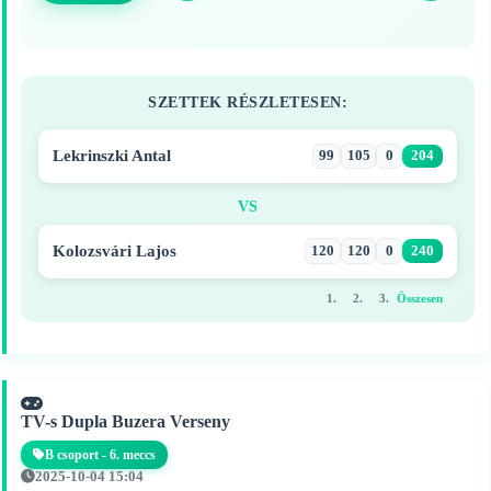
SZETTEK RÉSZLETESEN:
Lekrinszki Antal
99
105
0
204
VS
Kolozsvári Lajos
120
120
0
240
1.
2.
3.
Összesen
TV-s Dupla Buzera Verseny
B csoport - 6. meccs
2025-10-04 15:04