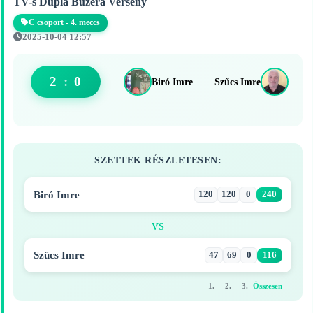
TV-s Dupla Buzera Verseny
C csoport - 4. meccs
2025-10-04 12:57
2
:
0
Biró Imre
Szűcs Imre
SZETTEK RÉSZLETESEN:
Biró Imre
120
120
0
240
VS
Szűcs Imre
47
69
0
116
1.
2.
3.
Összesen