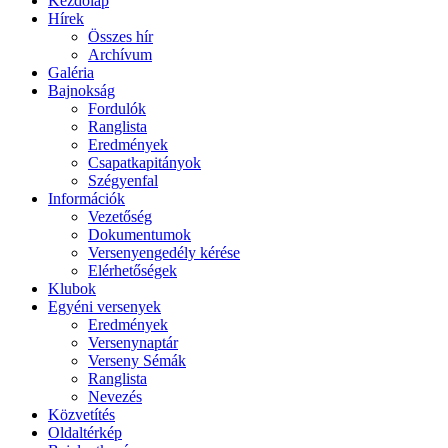
Kezdőlap
Hírek
Összes hír
Archívum
Galéria
Bajnokság
Fordulók
Ranglista
Eredmények
Csapatkapitányok
Szégyenfal
Információk
Vezetőség
Dokumentumok
Versenyengedély kérése
Elérhetőségek
Klubok
Egyéni versenyek
Eredmények
Versenynaptár
Verseny Sémák
Ranglista
Nevezés
Közvetítés
Oldaltérkép