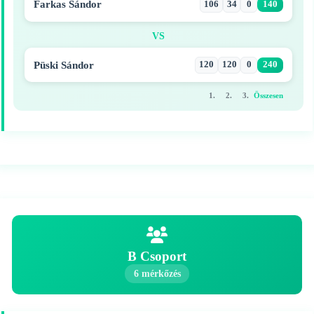
Farkas Sándor
106
34
0
140
VS
Püski Sándor
120
120
0
240
1.
2.
3.
Összesen
B Csoport
6 mérkőzés