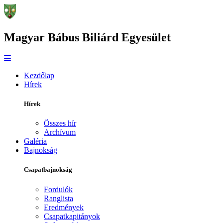
Magyar Bábus Biliárd Egyesület
Kezdőlap
Hírek
Hírek
Összes hír
Archívum
Galéria
Bajnokság
Csapatbajnokság
Fordulók
Ranglista
Eredmények
Csapatkapitányok