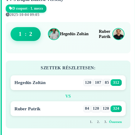
D csoport - 1. meccs
2025-10-04 09:05
Ruber
1
:
2
Hegedüs Zoltán
Patrik
SZETTEK RÉSZLETESEN:
Hegedüs Zoltán
120
107
85
312
VS
Ruber Patrik
84
120
120
324
1.
2.
3.
Összesen