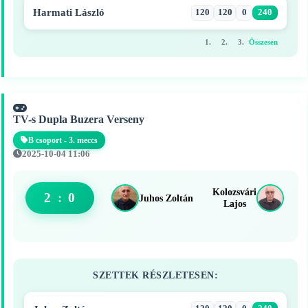
Harmati László
120
120
0
240
1.
2.
3.
Összesen
TV-s Dupla Buzera Verseny
B csoport - 3. meccs
2025-10-04 11:06
Kolozsvári
2
:
0
Juhos Zoltán
Lajos
SZETTEK RÉSZLETESEN: