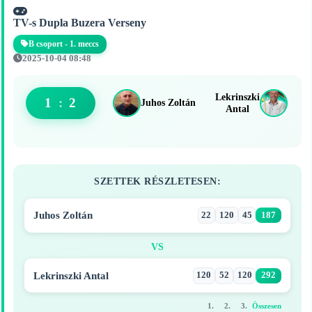
TV-s Dupla Buzera Verseny
B csoport - 1. meccs
2025-10-04 08:48
Lekrinszki
1
:
2
Juhos Zoltán
Antal
SZETTEK RÉSZLETESEN:
Juhos Zoltán
22
120
45
187
VS
Lekrinszki Antal
120
52
120
292
1.
2.
3.
Összesen