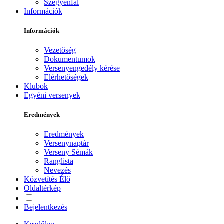
Szégyenfal
Információk
Információk
Vezetőség
Dokumentumok
Versenyengedély kérése
Elérhetőségek
Klubok
Egyéni versenyek
Eredmények
Eredmények
Versenynaptár
Verseny Sémák
Ranglista
Nevezés
Közvetítés
Élő
Oldaltérkép
Bejelentkezés