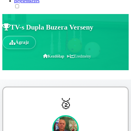
Bejelentkezés
TV-s Dupla Buzera Verseny
Ágrajz
Kezdőlap
Eredmény
🥈