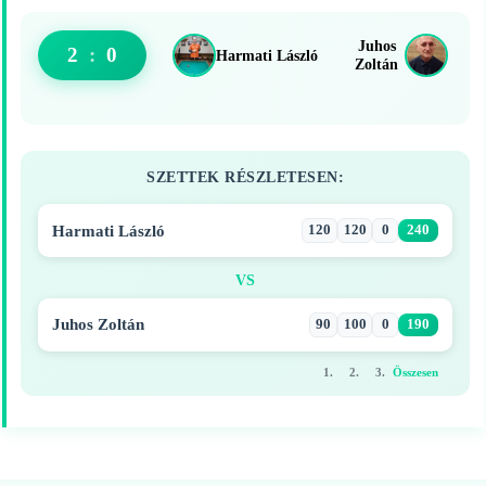
Juhos
2
:
0
Harmati László
Zoltán
SZETTEK RÉSZLETESEN:
Harmati László
120
120
0
240
VS
Juhos Zoltán
90
100
0
190
1.
2.
3.
Összesen