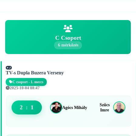
C Csoport
6 mérkőzés
TV-s Dupla Buzera Verseny
C csoport - 1. meccs
2025-10-04 08:47
Szűcs
2
:
1
Agócs Mihály
Imre