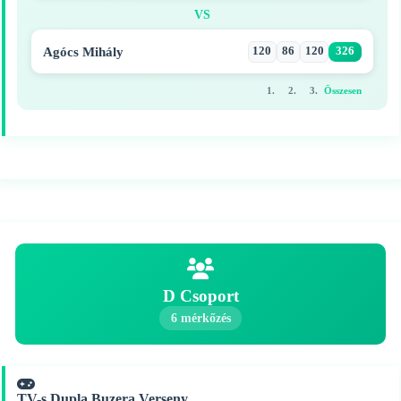
VS
Agócs Mihály
120
86
120
326
1.
2.
3.
Összesen
D Csoport
6 mérkőzés
TV-s Dupla Buzera Verseny