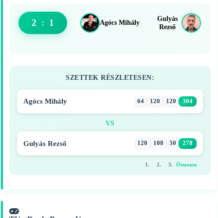
Gulyás
2
:
1
Agócs Mihály
Rezső
SZETTEK RÉSZLETESEN:
Agócs Mihály
64
120
120
304
VS
Gulyás Rezső
120
108
50
278
1.
2.
3.
Összesen