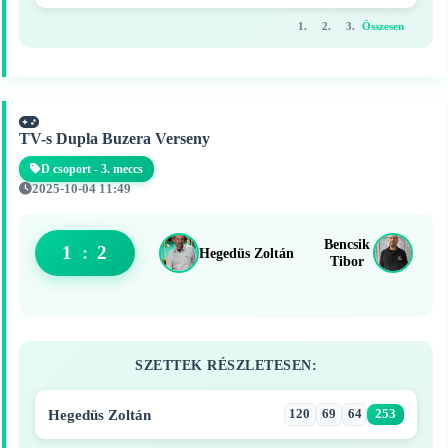
1.
2.
3.
Összesen
TV-s Dupla Buzera Verseny
D csoport - 3. meccs
2025-10-04 11:49
Bencsik
1
:
2
Hegedüs Zoltán
Tibor
SZETTEK RÉSZLETESEN:
Hegedüs Zoltán
120
69
64
253