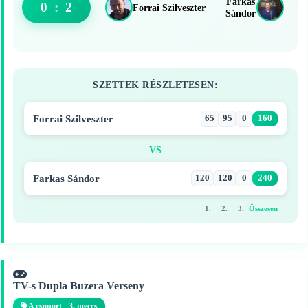
Farkas
0
:
2
Forrai Szilveszter
Sándor
SZETTEK RÉSZLETESEN:
Forrai Szilveszter
65
95
0
160
VS
Farkas Sándor
120
120
0
240
1.
2.
3.
Összesen
TV-s Dupla Buzera Verseny
A csoport - 3. meccs