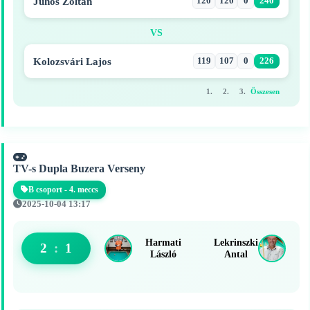
Juhos Zoltán
120
120
0
240
VS
Kolozsvári Lajos
119
107
0
226
1.
2.
3.
Összesen
TV-s Dupla Buzera Verseny
B csoport - 4. meccs
2025-10-04 13:17
Harmati
Lekrinszki
2
:
1
László
Antal