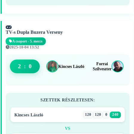
TV-s Dupla Buzera Verseny
A csoport - 5. meccs
2025-10-04 13:52
Forrai
2
:
0
Kincses László
Szilveszter
SZETTEK RÉSZLETESEN:
Kincses László
120
120
0
240
VS