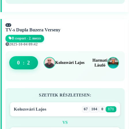
TV-s Dupla Buzera Verseny
B csoport - 2. meccs
2025-10-04 09:42
Harmati
0
:
2
Kolozsvári Lajos
László
SZETTEK RÉSZLETESEN:
Kolozsvári Lajos
67
104
0
171
VS