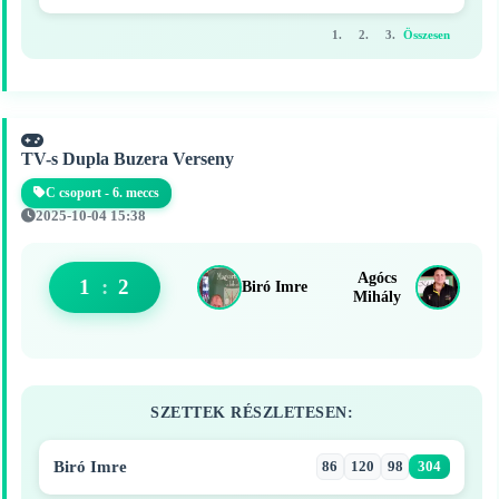
1.
2.
3.
Összesen
TV-s Dupla Buzera Verseny
C csoport - 6. meccs
2025-10-04 15:38
Agócs
1
:
2
Biró Imre
Mihály
SZETTEK RÉSZLETESEN:
Biró Imre
86
120
98
304