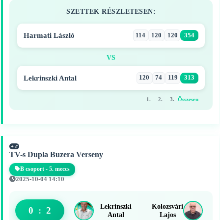
SZETTEK RÉSZLETESEN:
Harmati László
114
120
120
354
VS
Lekrinszki Antal
120
74
119
313
1.
2.
3.
Összesen
TV-s Dupla Buzera Verseny
B csoport - 5. meccs
2025-10-04 14:10
Lekrinszki
Kolozsvári
0
:
2
Antal
Lajos