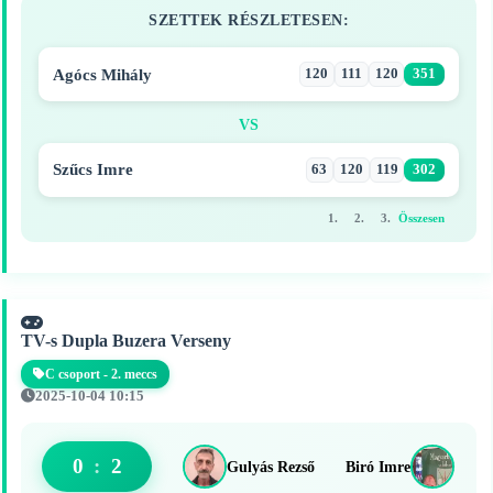
SZETTEK RÉSZLETESEN:
Agócs Mihály
120
111
120
351
VS
Szűcs Imre
63
120
119
302
1.
2.
3.
Összesen
TV-s Dupla Buzera Verseny
C csoport - 2. meccs
2025-10-04 10:15
0
:
2
Gulyás Rezső
Biró Imre