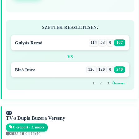
SZETTEK RÉSZLETESEN:
Gulyás Rezső
114
53
0
167
VS
Biró Imre
120
120
0
240
1.
2.
3.
Összesen
TV-s Dupla Buzera Verseny
C csoport - 3. meccs
2025-10-04 11:40