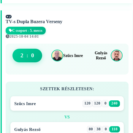
TV-s Dupla Buzera Verseny
C csoport - 5. meccs
2025-10-04 14:01
Gulyás
2
:
0
Szűcs Imre
Rezső
SZETTEK RÉSZLETESEN:
Szűcs Imre
120
120
0
240
VS
Gulyás Rezső
80
38
0
118