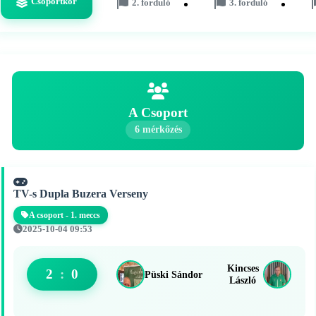
Csoportkör
2. forduló
3. forduló
A Csoport
6 mérkőzés
TV-s Dupla Buzera Verseny
A csoport - 1. meccs
2025-10-04 09:53
Kincses
2
:
0
Püski Sándor
László