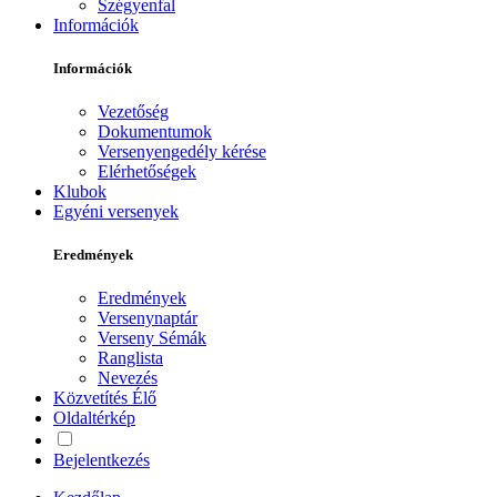
Szégyenfal
Információk
Információk
Vezetőség
Dokumentumok
Versenyengedély kérése
Elérhetőségek
Klubok
Egyéni versenyek
Eredmények
Eredmények
Versenynaptár
Verseny Sémák
Ranglista
Nevezés
Közvetítés
Élő
Oldaltérkép
Bejelentkezés