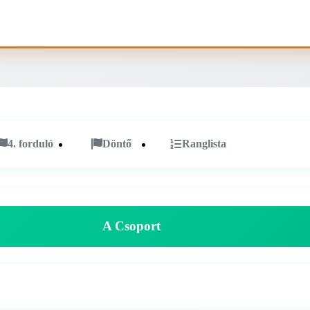
4. forduló
Döntő
Ranglista
A Csoport