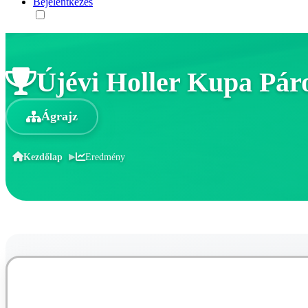
Bejelentkezés
Újévi Holler Kupa Pár
Ágrajz
Kezdőlap
Eredmény