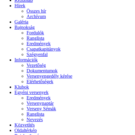
Kezdőlap
Hírek
Összes hír
Archívum
Galéria
Bajnokság
Fordulók
Ranglista
Eredmények
Csapatkapitányok
Szégyenfal
Információk
Vezetőség
Dokumentumok
Versenyengedély kérése
Elérhetőségek
Klubok
Egyéni versenyek
Eredmények
Versenynaptár
Verseny Sémák
Ranglista
Nevezés
Közvetítés
Oldaltérkép