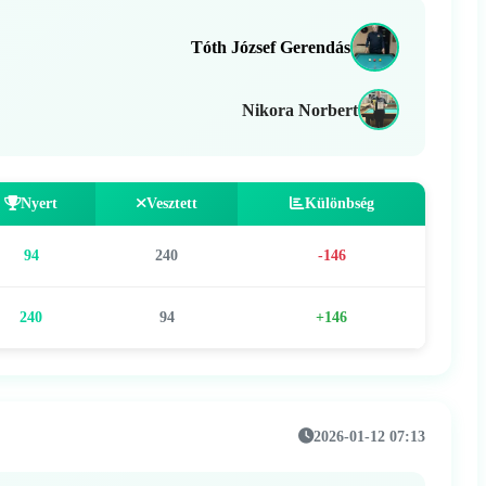
Tóth József Gerendás
Nikora Norbert
Nyert
Vesztett
Különbség
94
240
-146
240
94
+146
2026-01-12 07:13