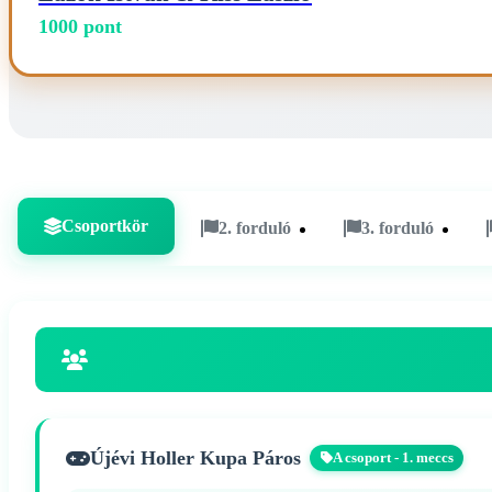
1000 pont
Csoportkör
2. forduló
3. forduló
Újévi Holler Kupa Páros
A csoport - 1. meccs