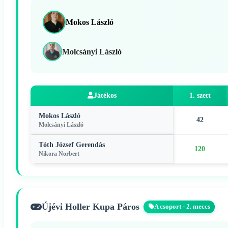
Mokos László
Molcsányi László
Játékos
1. szett
Mokos László
42
Molcsányi László
Tóth József Gerendás
120
Nikora Norbert
Újévi Holler Kupa Páros
A csoport - 2. meccs