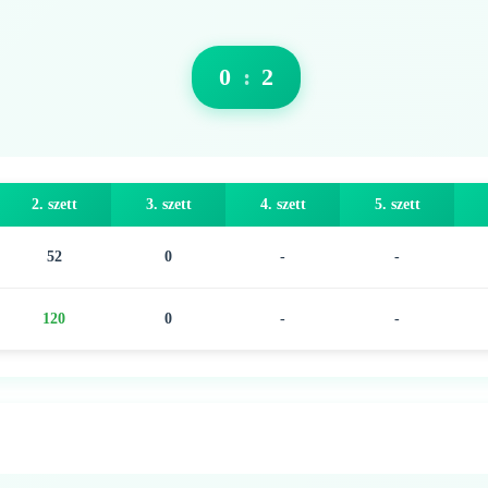
0
:
2
2. szett
3. szett
4. szett
5. szett
52
0
-
-
120
0
-
-