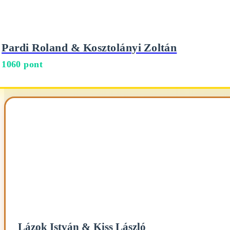
Pardi Roland & Kosztolányi Zoltán
1060 pont
Lázok István & Kiss László