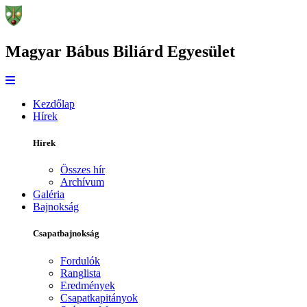
Magyar Bábus Biliárd Egyesület
Kezdőlap
Hírek
Hírek
Összes hír
Archívum
Galéria
Bajnokság
Csapatbajnokság
Fordulók
Ranglista
Eredmények
Csapatkapitányok