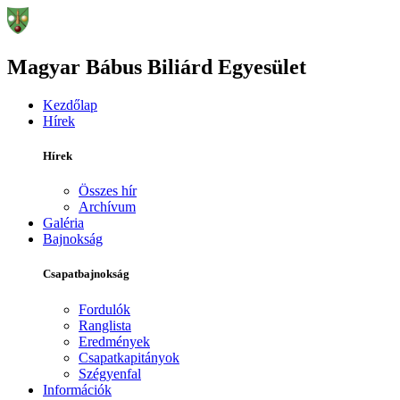
Magyar Bábus Biliárd Egyesület
Kezdőlap
Hírek
Hírek
Összes hír
Archívum
Galéria
Bajnokság
Csapatbajnokság
Fordulók
Ranglista
Eredmények
Csapatkapitányok
Szégyenfal
Információk