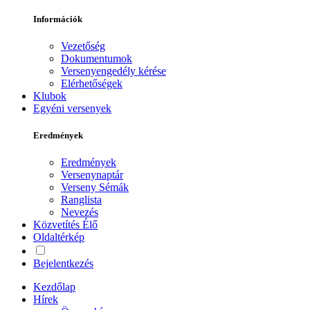
Információk
Vezetőség
Dokumentumok
Versenyengedély kérése
Elérhetőségek
Klubok
Egyéni versenyek
Eredmények
Eredmények
Versenynaptár
Verseny Sémák
Ranglista
Nevezés
Közvetítés
Élő
Oldaltérkép
Bejelentkezés
Kezdőlap
Hírek