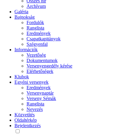
Összes hír
Archívum
Galéria
Bajnokság
Fordulók
Ranglista
Eredmények
Csapatkapitányok
Szégyenfal
Információk
Vezetőség
Dokumentumok
Versenyengedély kérése
Elérhetőségek
Klubok
Egyéni versenyek
Eredmények
Versenynaptár
Verseny Sémák
Ranglista
Nevezés
Közvetítés
Oldaltérkép
Bejelentkezés