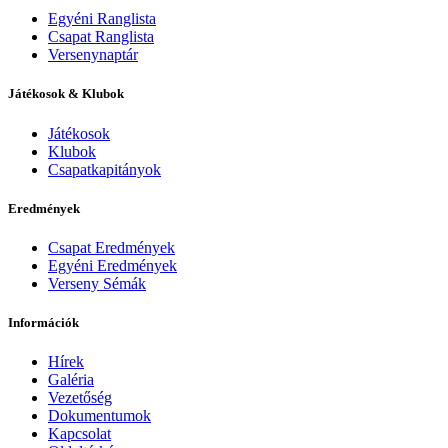
Egyéni Ranglista
Csapat Ranglista
Versenynaptár
Játékosok & Klubok
Játékosok
Klubok
Csapatkapitányok
Eredmények
Csapat Eredmények
Egyéni Eredmények
Verseny Sémák
Információk
Hírek
Galéria
Vezetőség
Dokumentumok
Kapcsolat