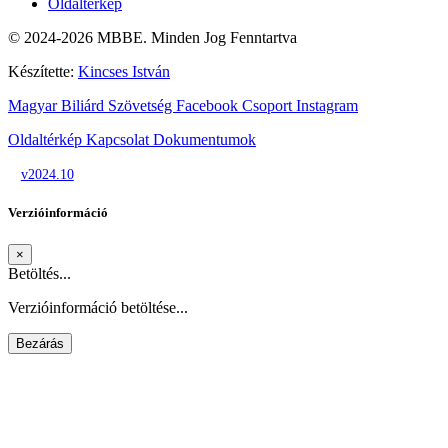
Oldaltérkép
© 2024-2026 MBBE. Minden Jog Fenntartva
Készítette:
Kincses István
Magyar Biliárd Szövetség
Facebook Csoport
Instagram
Oldaltérkép
Kapcsolat
Dokumentumok
v2024.10
Verzióinformáció
×
Betöltés...
Verzióinformáció betöltése...
Bezárás