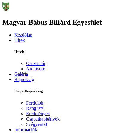
Magyar Bábus Biliárd Egyesület
Kezdőlap
Hírek
Hírek
Összes hír
Archívum
Galéria
Bajnokság
Csapatbajnokság
Fordulók
Ranglista
Eredmények
Csapatkapitányok
Szégyenfal
Információk