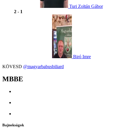
Turi Zoltán Gábor
2
-
1
Biró Imre
KÖVESD
@magyarbabusbiliard
MBBE
Bajnokságok