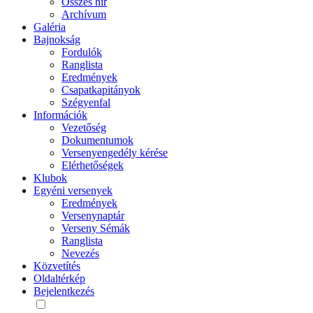
Összes hír
Archívum
Galéria
Bajnokság
Fordulók
Ranglista
Eredmények
Csapatkapitányok
Szégyenfal
Információk
Vezetőség
Dokumentumok
Versenyengedély kérése
Elérhetőségek
Klubok
Egyéni versenyek
Eredmények
Versenynaptár
Verseny Sémák
Ranglista
Nevezés
Közvetítés
Oldaltérkép
Bejelentkezés