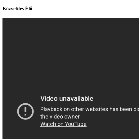
Közvetítés
Élő