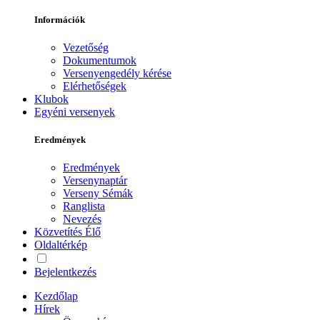
Információk
Vezetőség
Dokumentumok
Versenyengedély kérése
Elérhetőségek
Klubok
Egyéni versenyek
Eredmények
Eredmények
Versenynaptár
Verseny Sémák
Ranglista
Nevezés
Közvetítés
Élő
Oldaltérkép
Bejelentkezés
Kezdőlap
Hírek