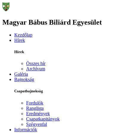
Magyar Bábus Biliárd Egyesület
Kezdőlap
Hírek
Hírek
Összes hír
Archívum
Galéria
Bajnokság
Csapatbajnokság
Fordulók
Ranglista
Eredmények
Csapatkapitányok
Szégyenfal
Információk