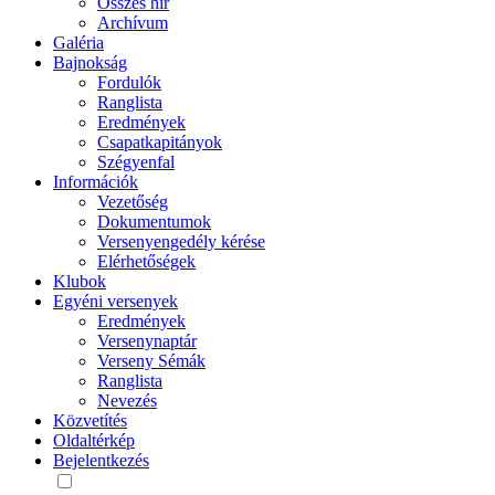
Összes hír
Archívum
Galéria
Bajnokság
Fordulók
Ranglista
Eredmények
Csapatkapitányok
Szégyenfal
Információk
Vezetőség
Dokumentumok
Versenyengedély kérése
Elérhetőségek
Klubok
Egyéni versenyek
Eredmények
Versenynaptár
Verseny Sémák
Ranglista
Nevezés
Közvetítés
Oldaltérkép
Bejelentkezés