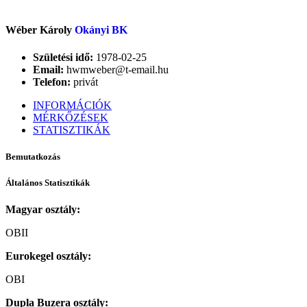
Wéber Károly
Okányi BK
Születési idő:
1978-02-25
Email:
hwmweber@t-email.hu
Telefon:
privát
INFORMÁCIÓK
MÉRKŐZÉSEK
STATISZTIKÁK
Bemutatkozás
Általános Statisztikák
Magyar osztály:
OBII
Eurokegel osztály:
OBI
Dupla Buzera osztály: