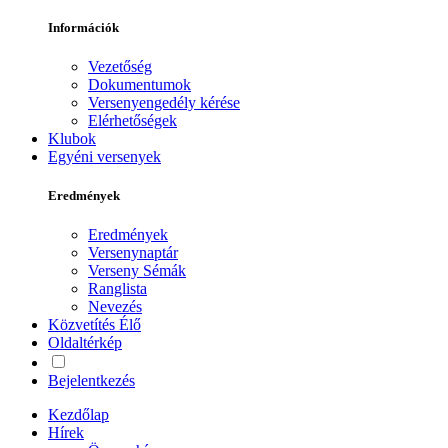
Információk
Vezetőség
Dokumentumok
Versenyengedély kérése
Elérhetőségek
Klubok
Egyéni versenyek
Eredmények
Eredmények
Versenynaptár
Verseny Sémák
Ranglista
Nevezés
Közvetítés
Élő
Oldaltérkép
Bejelentkezés
Kezdőlap
Hírek