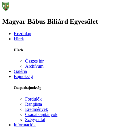
Magyar Bábus Biliárd Egyesület
Kezdőlap
Hírek
Hírek
Összes hír
Archívum
Galéria
Bajnokság
Csapatbajnokság
Fordulók
Ranglista
Eredmények
Csapatkapitányok
Szégyenfal
Információk