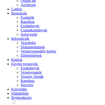
Összes hír
Archívum
Galéria
Bajnokság
Fordulók
Ranglista
Eredmények
Csapatkapitányok
Szégyenfal
Információk
Vezetőség
Dokumentumok
Versenyengedély kérése
Elérhetőségek
Klubok
Egyéni versenyek
Eredmények
Versenynaptár
Verseny Sémák
Ranglista
Nevezés
Közvetítés
Oldaltérkép
Bejelentkezés