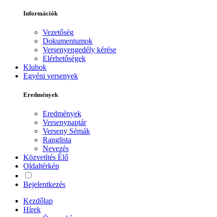
Információk
Vezetőség
Dokumentumok
Versenyengedély kérése
Elérhetőségek
Klubok
Egyéni versenyek
Eredmények
Eredmények
Versenynaptár
Verseny Sémák
Ranglista
Nevezés
Közvetítés
Élő
Oldaltérkép
Bejelentkezés
Kezdőlap
Hírek