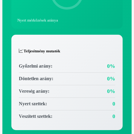
Nyert mérkőzések aránya
Teljesítmény mutatók
0%
Győzelmi arány:
0%
Döntetlen arány:
0%
Vereség arány:
0
Nyert szettek:
0
Veszített szettek: