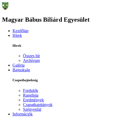
Magyar Bábus Biliárd Egyesület
Kezdőlap
Hírek
Hírek
Összes hír
Archívum
Galéria
Bajnokság
Csapatbajnokság
Fordulók
Ranglista
Eredmények
Csapatkapitányok
Szégyenfal
Információk