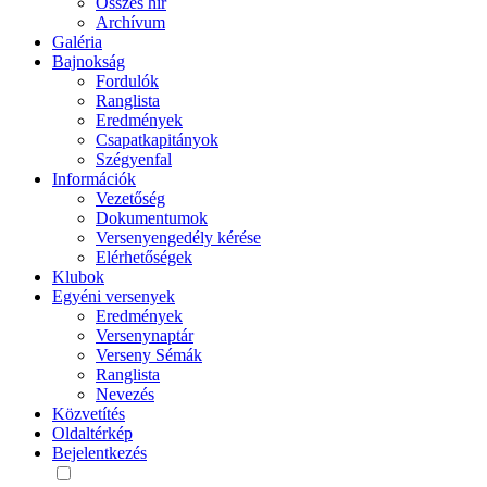
Összes hír
Archívum
Galéria
Bajnokság
Fordulók
Ranglista
Eredmények
Csapatkapitányok
Szégyenfal
Információk
Vezetőség
Dokumentumok
Versenyengedély kérése
Elérhetőségek
Klubok
Egyéni versenyek
Eredmények
Versenynaptár
Verseny Sémák
Ranglista
Nevezés
Közvetítés
Oldaltérkép
Bejelentkezés