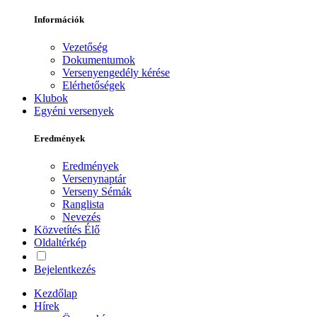
Információk
Vezetőség
Dokumentumok
Versenyengedély kérése
Elérhetőségek
Klubok
Egyéni versenyek
Eredmények
Eredmények
Versenynaptár
Verseny Sémák
Ranglista
Nevezés
Közvetítés
Élő
Oldaltérkép
Bejelentkezés
Kezdőlap
Hírek