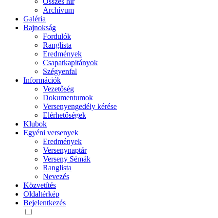
Összes hír
Archívum
Galéria
Bajnokság
Fordulók
Ranglista
Eredmények
Csapatkapitányok
Szégyenfal
Információk
Vezetőség
Dokumentumok
Versenyengedély kérése
Elérhetőségek
Klubok
Egyéni versenyek
Eredmények
Versenynaptár
Verseny Sémák
Ranglista
Nevezés
Közvetítés
Oldaltérkép
Bejelentkezés