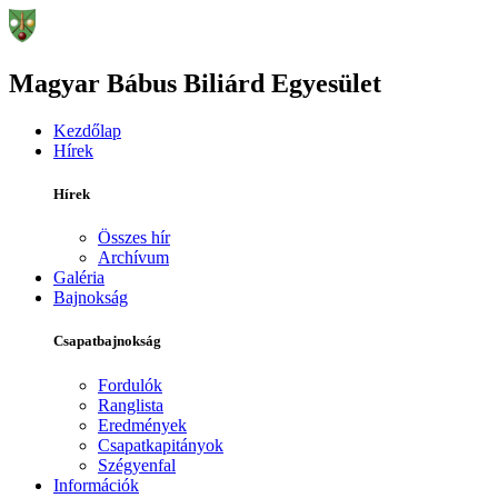
Magyar Bábus Biliárd Egyesület
Kezdőlap
Hírek
Hírek
Összes hír
Archívum
Galéria
Bajnokság
Csapatbajnokság
Fordulók
Ranglista
Eredmények
Csapatkapitányok
Szégyenfal
Információk