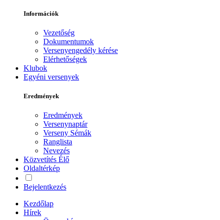
Információk
Vezetőség
Dokumentumok
Versenyengedély kérése
Elérhetőségek
Klubok
Egyéni versenyek
Eredmények
Eredmények
Versenynaptár
Verseny Sémák
Ranglista
Nevezés
Közvetítés
Élő
Oldaltérkép
Bejelentkezés
Kezdőlap
Hírek