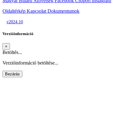
Magyar Biliárd Szövetség
Facebook Csoport
Instagram
Oldaltérkép
Kapcsolat
Dokumentumok
v2024.10
Verzióinformáció
×
Betöltés...
Verzióinformáció betöltése...
Bezárás