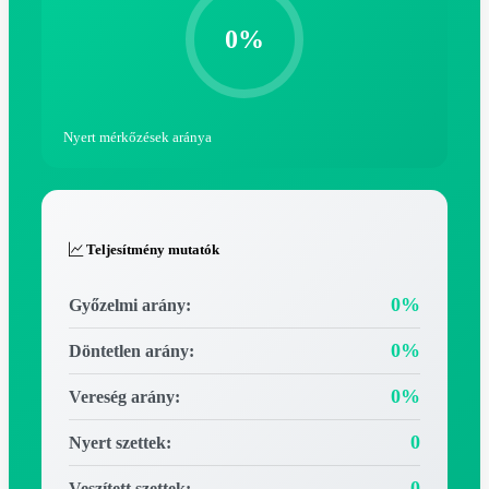
0%
Nyert mérkőzések aránya
Teljesítmény mutatók
0%
Győzelmi arány:
0%
Döntetlen arány:
0%
Vereség arány:
0
Nyert szettek:
0
Veszített szettek: