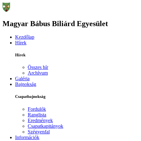
Magyar Bábus Biliárd Egyesület
Kezdőlap
Hírek
Hírek
Összes hír
Archívum
Galéria
Bajnokság
Csapatbajnokság
Fordulók
Ranglista
Eredmények
Csapatkapitányok
Szégyenfal
Információk