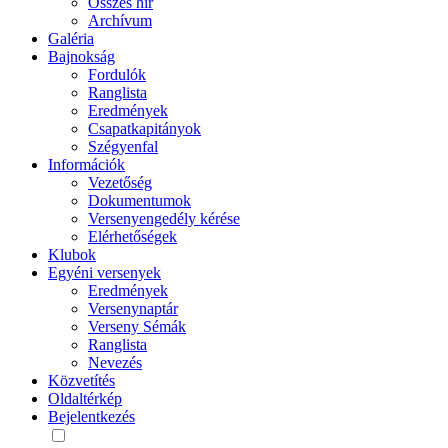
Összes hír
Archívum
Galéria
Bajnokság
Fordulók
Ranglista
Eredmények
Csapatkapitányok
Szégyenfal
Információk
Vezetőség
Dokumentumok
Versenyengedély kérése
Elérhetőségek
Klubok
Egyéni versenyek
Eredmények
Versenynaptár
Verseny Sémák
Ranglista
Nevezés
Közvetítés
Oldaltérkép
Bejelentkezés