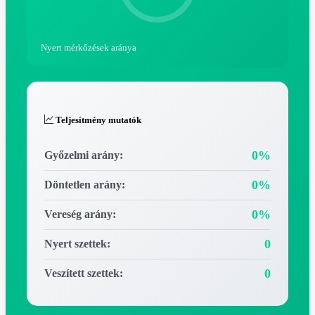
Nyert mérkőzések aránya
Teljesítmény mutatók
0%
Győzelmi arány:
0%
Döntetlen arány:
0%
Vereség arány:
0
Nyert szettek:
0
Veszített szettek: