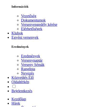
Információk
Vezetőség
Dokumentumok
Versenyengedély kérése
Elérhetőségek
Klubok
Egyéni versenyek
Eredmények
Eredmények
Versenynaptár
Verseny Sémák
Ranglista
Nevezés
Közvetítés
Élő
Oldaltérkép
Bejelentkezés
Kezdőlap
Hírek