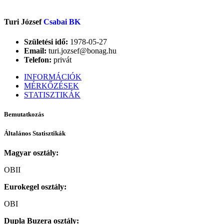
Turi József
Csabai BK
Születési idő:
1978-05-27
Email:
turi.jozsef@bonag.hu
Telefon:
privát
INFORMÁCIÓK
MÉRKŐZÉSEK
STATISZTIKÁK
Bemutatkozás
Általános Statisztikák
Magyar osztály:
OBII
Eurokegel osztály:
OBI
Dupla Buzera osztály: