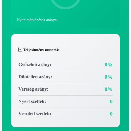
Nyert mérkőzések aránya
Teljesítmény mutatók
0%
Győzelmi arány:
0%
Döntetlen arány:
0%
Vereség arány:
0
Nyert szettek:
0
Veszített szettek: