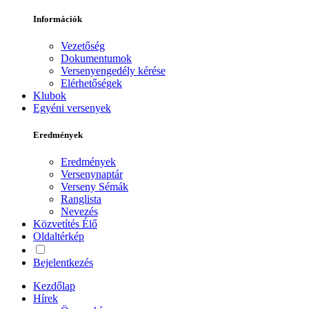
Információk
Vezetőség
Dokumentumok
Versenyengedély kérése
Elérhetőségek
Klubok
Egyéni versenyek
Eredmények
Eredmények
Versenynaptár
Verseny Sémák
Ranglista
Nevezés
Közvetítés
Élő
Oldaltérkép
Bejelentkezés
Kezdőlap
Hírek