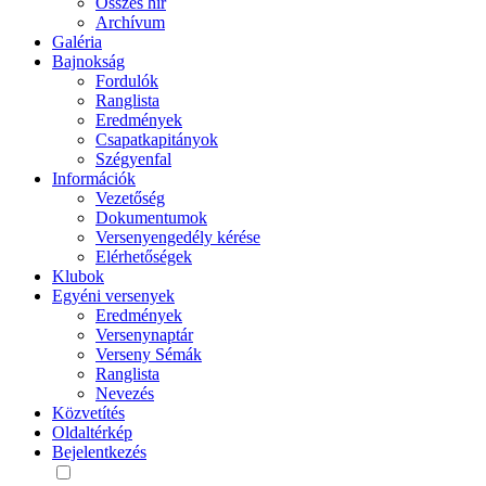
Összes hír
Archívum
Galéria
Bajnokság
Fordulók
Ranglista
Eredmények
Csapatkapitányok
Szégyenfal
Információk
Vezetőség
Dokumentumok
Versenyengedély kérése
Elérhetőségek
Klubok
Egyéni versenyek
Eredmények
Versenynaptár
Verseny Sémák
Ranglista
Nevezés
Közvetítés
Oldaltérkép
Bejelentkezés