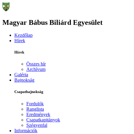
Magyar Bábus Biliárd Egyesület
Kezdőlap
Hírek
Hírek
Összes hír
Archívum
Galéria
Bajnokság
Csapatbajnokság
Fordulók
Ranglista
Eredmények
Csapatkapitányok
Szégyenfal
Információk