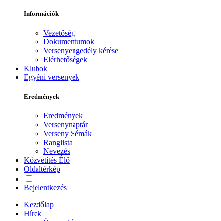
Információk
Vezetőség
Dokumentumok
Versenyengedély kérése
Elérhetőségek
Klubok
Egyéni versenyek
Eredmények
Eredmények
Versenynaptár
Verseny Sémák
Ranglista
Nevezés
Közvetítés
Élő
Oldaltérkép
Bejelentkezés
Kezdőlap
Hírek