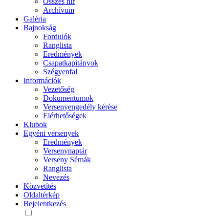
Összes hír
Archívum
Galéria
Bajnokság
Fordulók
Ranglista
Eredmények
Csapatkapitányok
Szégyenfal
Információk
Vezetőség
Dokumentumok
Versenyengedély kérése
Elérhetőségek
Klubok
Egyéni versenyek
Eredmények
Versenynaptár
Verseny Sémák
Ranglista
Nevezés
Közvetítés
Oldaltérkép
Bejelentkezés