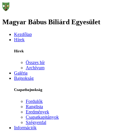
Magyar Bábus Biliárd Egyesület
Kezdőlap
Hírek
Hírek
Összes hír
Archívum
Galéria
Bajnokság
Csapatbajnokság
Fordulók
Ranglista
Eredmények
Csapatkapitányok
Szégyenfal
Információk