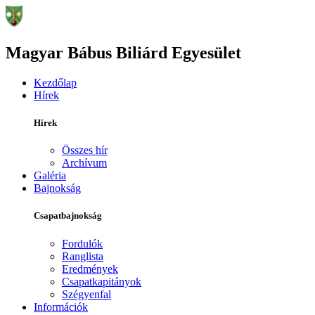
Magyar Bábus Biliárd Egyesület
Kezdőlap
Hírek
Hírek
Összes hír
Archívum
Galéria
Bajnokság
Csapatbajnokság
Fordulók
Ranglista
Eredmények
Csapatkapitányok
Szégyenfal
Információk