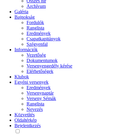
Összes hír
Archívum
Galéria
Bajnokság
Fordulók
Ranglista
Eredmények
Csapatkapitányok
Szégyenfal
Információk
Vezetőség
Dokumentumok
Versenyengedély kérése
Elérhetőségek
Klubok
Egyéni versenyek
Eredmények
Versenynaptár
Verseny Sémák
Ranglista
Nevezés
Közvetítés
Oldaltérkép
Bejelentkezés