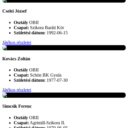
Cselei József
Osztály
OBII
Csapat:
Szikora Baráti Kör
Születési dátum:
1992-06-15
Játékos részletei
+
Kovács Zoltán
Osztály
OBII
Csapat:
Schön BK Gyula
Születési dátum:
1977-07-30
Játékos részletei
+
Simcsik Ferenc
Osztály
OBII
Csapat:
Agrimill-Szikora II.
Születési dátum:
1970-06-05