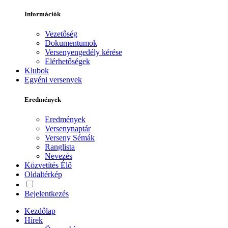
Információk
Vezetőség
Dokumentumok
Versenyengedély kérése
Elérhetőségek
Klubok
Egyéni versenyek
Eredmények
Eredmények
Versenynaptár
Verseny Sémák
Ranglista
Nevezés
Közvetítés
Élő
Oldaltérkép
Bejelentkezés
Kezdőlap
Hírek