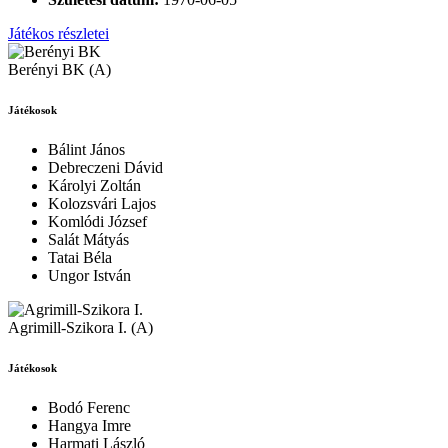
Játékos részletei
Berényi BK (A)
Játékosok
Bálint János
Debreczeni Dávid
Károlyi Zoltán
Kolozsvári Lajos
Komlódi József
Salát Mátyás
Tatai Béla
Ungor István
Agrimill-Szikora I. (A)
Játékosok
Bodó Ferenc
Hangya Imre
Harmati László