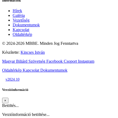
Információk
Hírek
Galéria
Vezetőség
Dokumentumok
Kapcsolat
Oldaltérkép
© 2024-2026 MBBE. Minden Jog Fenntartva
Készítette:
Kincses István
Magyar Biliárd Szövetség
Facebook Csoport
Instagram
Oldaltérkép
Kapcsolat
Dokumentumok
v2024.10
Verzióinformáció
×
Betöltés...
Verzióinformáció betöltése...