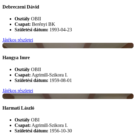
Debreczeni Dávid
Osztály
OBII
Csapat:
Berényi BK
Születési dátum:
1993-04-23
Játékos részletei
+
Hangya Imre
Osztály
OBII
Csapat:
Agrimill-Szikora I.
Születési dátum:
1959-08-01
Játékos részletei
+
Harmati László
Osztály
OBI
Csapat:
Agrimill-Szikora I.
Születési dátum:
1956-10-30