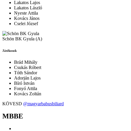
Lakatos Lajos
Lakatos László
Nyeste Attila
Kovács János
Cselei József
Schön BK Gyula (A)
Játékosok
Brád Mihály
Csukás Róbert
Tóth Sándor
Adorján Lajos
Bíró István
Fonyó Attila
Kovács Zoltán
KÖVESD
@magyarbabusbiliard
MBBE