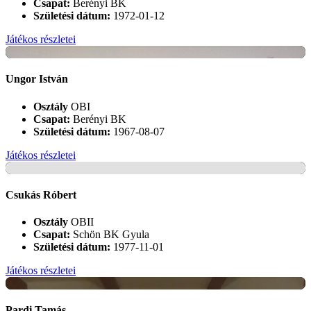
Csapat:
Berényi BK
Születési dátum:
1972-01-12
Játékos részletei
+
Ungor István
Osztály
OBI
Csapat:
Berényi BK
Születési dátum:
1967-08-07
Játékos részletei
+
Csukás Róbert
Osztály
OBII
Csapat:
Schön BK Gyula
Születési dátum:
1977-11-01
Játékos részletei
+
Pardi Tamás