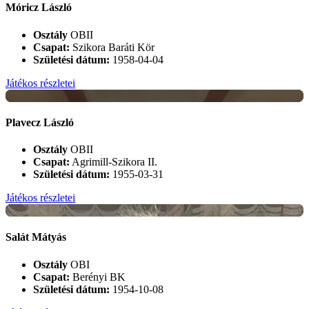
Móricz László
Osztály
OBII
Csapat:
Szikora Baráti Kör
Születési dátum:
1958-04-04
Játékos részletei
+
Plavecz László
Osztály
OBII
Csapat:
Agrimill-Szikora II.
Születési dátum:
1955-03-31
Játékos részletei
+
Salát Mátyás
Osztály
OBI
Csapat:
Berényi BK
Születési dátum:
1954-10-08