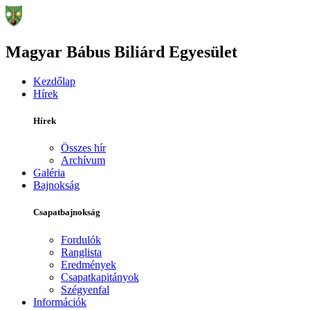
Magyar Bábus Biliárd Egyesület
Kezdőlap
Hírek
Hírek
Összes hír
Archívum
Galéria
Bajnokság
Csapatbajnokság
Fordulók
Ranglista
Eredmények
Csapatkapitányok
Szégyenfal
Információk