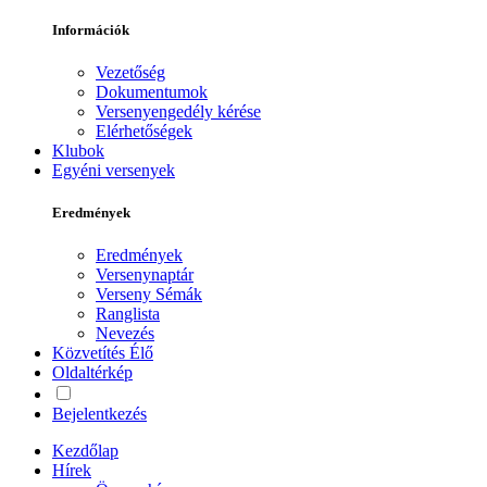
Információk
Vezetőség
Dokumentumok
Versenyengedély kérése
Elérhetőségek
Klubok
Egyéni versenyek
Eredmények
Eredmények
Versenynaptár
Verseny Sémák
Ranglista
Nevezés
Közvetítés
Élő
Oldaltérkép
Bejelentkezés
Kezdőlap
Hírek