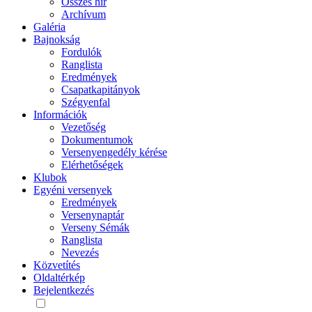
Összes hír
Archívum
Galéria
Bajnokság
Fordulók
Ranglista
Eredmények
Csapatkapitányok
Szégyenfal
Információk
Vezetőség
Dokumentumok
Versenyengedély kérése
Elérhetőségek
Klubok
Egyéni versenyek
Eredmények
Versenynaptár
Verseny Sémák
Ranglista
Nevezés
Közvetítés
Oldaltérkép
Bejelentkezés