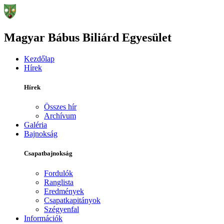
Magyar Bábus Biliárd Egyesület
Kezdőlap
Hírek
Hírek
Összes hír
Archívum
Galéria
Bajnokság
Csapatbajnokság
Fordulók
Ranglista
Eredmények
Csapatkapitányok
Szégyenfal
Információk