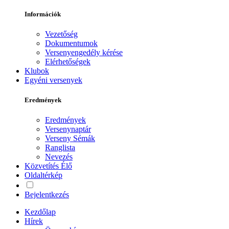
Információk
Vezetőség
Dokumentumok
Versenyengedély kérése
Elérhetőségek
Klubok
Egyéni versenyek
Eredmények
Eredmények
Versenynaptár
Verseny Sémák
Ranglista
Nevezés
Közvetítés
Élő
Oldaltérkép
Bejelentkezés
Kezdőlap
Hírek