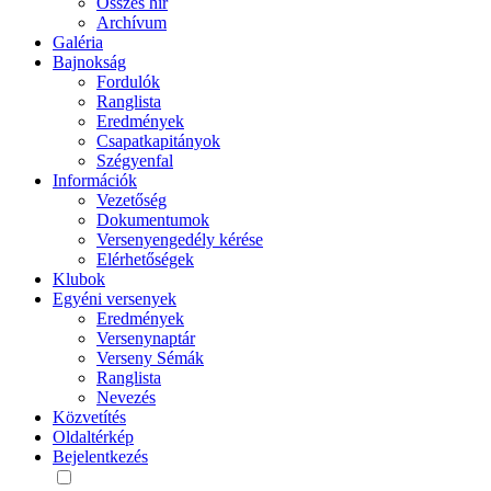
Összes hír
Archívum
Galéria
Bajnokság
Fordulók
Ranglista
Eredmények
Csapatkapitányok
Szégyenfal
Információk
Vezetőség
Dokumentumok
Versenyengedély kérése
Elérhetőségek
Klubok
Egyéni versenyek
Eredmények
Versenynaptár
Verseny Sémák
Ranglista
Nevezés
Közvetítés
Oldaltérkép
Bejelentkezés