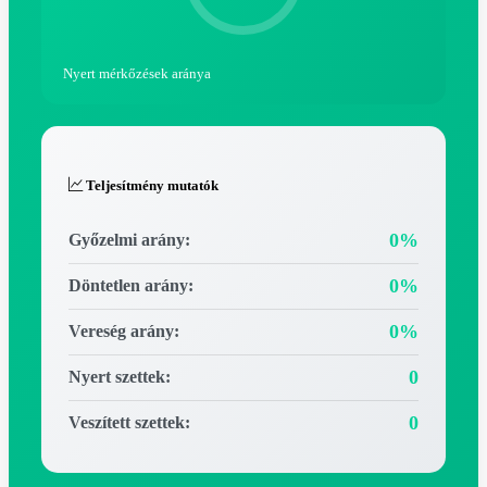
Nyert mérkőzések aránya
Teljesítmény mutatók
0%
Győzelmi arány:
0%
Döntetlen arány:
0%
Vereség arány:
0
Nyert szettek:
0
Veszített szettek: