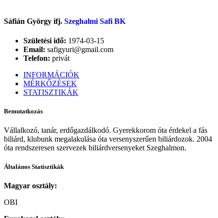
Sáfián György ifj.
Szeghalmi Safi BK
Születési idő:
1974-03-15
Email:
safigyuri@gmail.com
Telefon:
privát
INFORMÁCIÓK
MÉRKŐZÉSEK
STATISZTIKÁK
Bemutatkozás
Vállalkozó, tanár, erdőgazdálkodó. Gyerekkorom óta érdekel a fás
biliárd, klubunk megalakulása óta versenyszerűen biliárdozok. 2004
óta rendszeresen szervezek biliárdversenyeket Szeghalmon.
Általános Statisztikák
Magyar osztály:
OBI