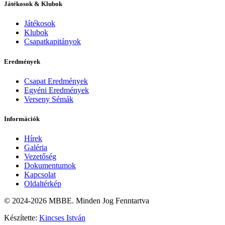
Játékosok & Klubok
Játékosok
Klubok
Csapatkapitányok
Eredmények
Csapat Eredmények
Egyéni Eredmények
Verseny Sémák
Információk
Hírek
Galéria
Vezetőség
Dokumentumok
Kapcsolat
Oldaltérkép
© 2024-2026 MBBE. Minden Jog Fenntartva
Készítette:
Kincses István