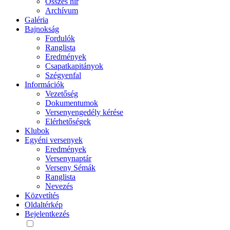
Összes hír
Archívum
Galéria
Bajnokság
Fordulók
Ranglista
Eredmények
Csapatkapitányok
Szégyenfal
Információk
Vezetőség
Dokumentumok
Versenyengedély kérése
Elérhetőségek
Klubok
Egyéni versenyek
Eredmények
Versenynaptár
Verseny Sémák
Ranglista
Nevezés
Közvetítés
Oldaltérkép
Bejelentkezés