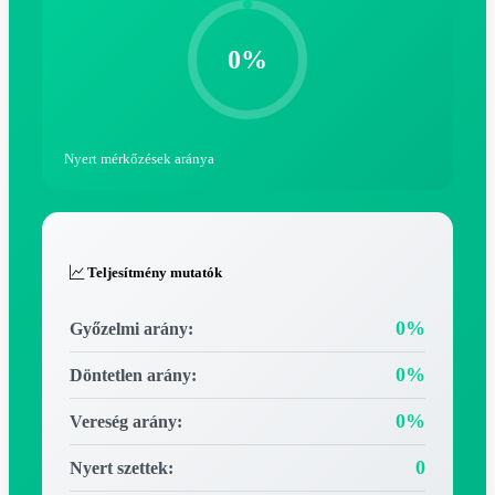
0%
Nyert mérkőzések aránya
Teljesítmény mutatók
0%
Győzelmi arány:
0%
Döntetlen arány:
0%
Vereség arány:
0
Nyert szettek: