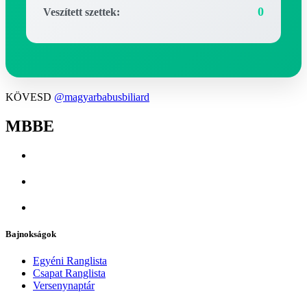
0
Veszített szettek:
KÖVESD
@magyarbabusbiliard
MBBE
Bajnokságok
Egyéni Ranglista
Csapat Ranglista
Versenynaptár