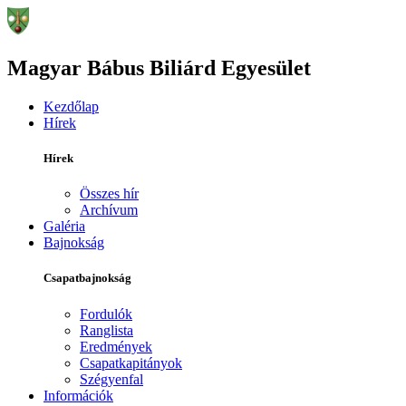
Magyar Bábus Biliárd Egyesület
Kezdőlap
Hírek
Hírek
Összes hír
Archívum
Galéria
Bajnokság
Csapatbajnokság
Fordulók
Ranglista
Eredmények
Csapatkapitányok
Szégyenfal
Információk