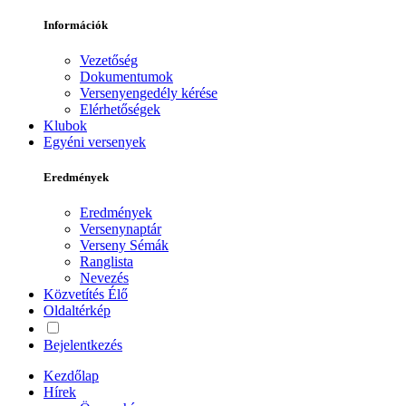
Információk
Vezetőség
Dokumentumok
Versenyengedély kérése
Elérhetőségek
Klubok
Egyéni versenyek
Eredmények
Eredmények
Versenynaptár
Verseny Sémák
Ranglista
Nevezés
Közvetítés
Élő
Oldaltérkép
Bejelentkezés
Kezdőlap
Hírek