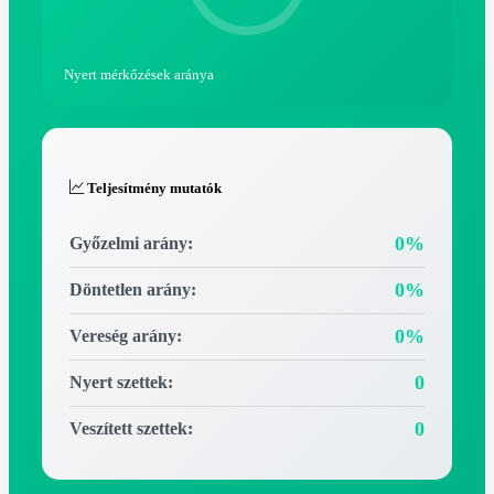
Nyert mérkőzések aránya
Teljesítmény mutatók
0%
Győzelmi arány:
0%
Döntetlen arány:
0%
Vereség arány:
0
Nyert szettek:
0
Veszített szettek: