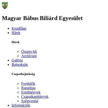
Magyar Bábus Biliárd Egyesület
Kezdőlap
Hírek
Hírek
Összes hír
Archívum
Galéria
Bajnokság
Csapatbajnokság
Fordulók
Ranglista
Eredmények
Csapatkapitányok
Szégyenfal
Információk