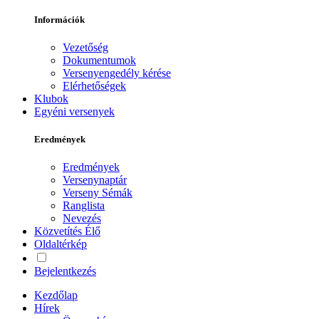
Információk
Vezetőség
Dokumentumok
Versenyengedély kérése
Elérhetőségek
Klubok
Egyéni versenyek
Eredmények
Eredmények
Versenynaptár
Verseny Sémák
Ranglista
Nevezés
Közvetítés
Élő
Oldaltérkép
Bejelentkezés
Kezdőlap
Hírek