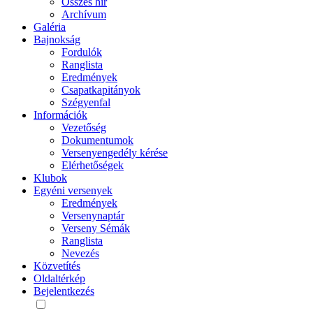
Összes hír
Archívum
Galéria
Bajnokság
Fordulók
Ranglista
Eredmények
Csapatkapitányok
Szégyenfal
Információk
Vezetőség
Dokumentumok
Versenyengedély kérése
Elérhetőségek
Klubok
Egyéni versenyek
Eredmények
Versenynaptár
Verseny Sémák
Ranglista
Nevezés
Közvetítés
Oldaltérkép
Bejelentkezés