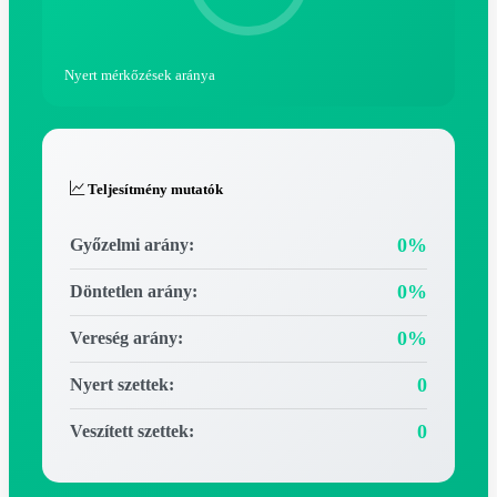
Nyert mérkőzések aránya
Teljesítmény mutatók
0%
Győzelmi arány:
0%
Döntetlen arány:
0%
Vereség arány:
0
Nyert szettek:
0
Veszített szettek: