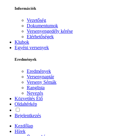
Információk
Vezetőség
Dokumentumok
Versenyengedély kérése
Elérhetőségek
Klubok
Egyéni versenyek
Eredmények
Eredmények
Versenynaptár
Verseny Sémák
Ranglista
Nevezés
Közvetítés
Élő
Oldaltérkép
Bejelentkezés
Kezdőlap
Hírek