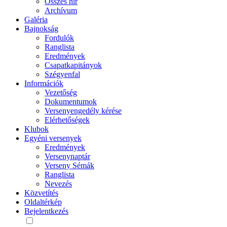
Összes hír
Archívum
Galéria
Bajnokság
Fordulók
Ranglista
Eredmények
Csapatkapitányok
Szégyenfal
Információk
Vezetőség
Dokumentumok
Versenyengedély kérése
Elérhetőségek
Klubok
Egyéni versenyek
Eredmények
Versenynaptár
Verseny Sémák
Ranglista
Nevezés
Közvetítés
Oldaltérkép
Bejelentkezés