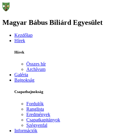
Magyar Bábus Biliárd Egyesület
Kezdőlap
Hírek
Hírek
Összes hír
Archívum
Galéria
Bajnokság
Csapatbajnokság
Fordulók
Ranglista
Eredmények
Csapatkapitányok
Szégyenfal
Információk