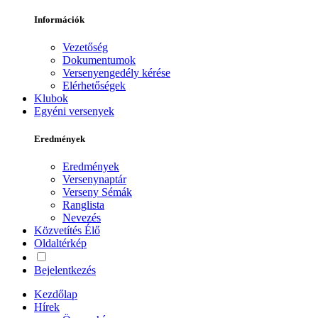
Információk
Vezetőség
Dokumentumok
Versenyengedély kérése
Elérhetőségek
Klubok
Egyéni versenyek
Eredmények
Eredmények
Versenynaptár
Verseny Sémák
Ranglista
Nevezés
Közvetítés
Élő
Oldaltérkép
Bejelentkezés
Kezdőlap
Hírek