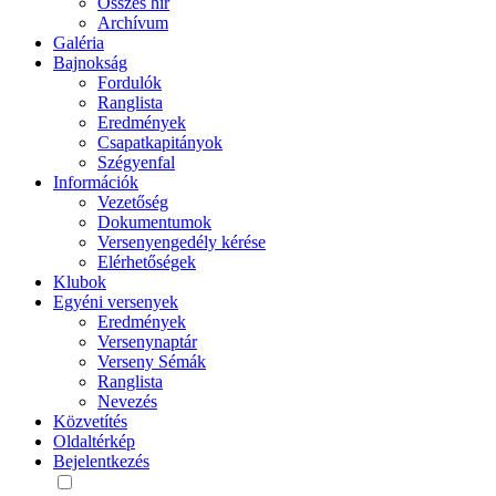
Összes hír
Archívum
Galéria
Bajnokság
Fordulók
Ranglista
Eredmények
Csapatkapitányok
Szégyenfal
Információk
Vezetőség
Dokumentumok
Versenyengedély kérése
Elérhetőségek
Klubok
Egyéni versenyek
Eredmények
Versenynaptár
Verseny Sémák
Ranglista
Nevezés
Közvetítés
Oldaltérkép
Bejelentkezés