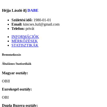
Héjja László ifj
DABE
Születési idő:
1980-01-01
Email:
kincses.lszl@gmail.com
Telefon:
privát
INFORMÁCIÓK
MÉRKŐZÉSEK
STATISZTIKÁK
Bemutatkozás
Általános Statisztikák
Magyar osztály:
OBII
Eurokegel osztály:
OBI
Dupla Buzera osztály: