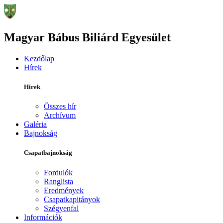
Magyar Bábus Biliárd Egyesület
Kezdőlap
Hírek
Hírek
Összes hír
Archívum
Galéria
Bajnokság
Csapatbajnokság
Fordulók
Ranglista
Eredmények
Csapatkapitányok
Szégyenfal
Információk