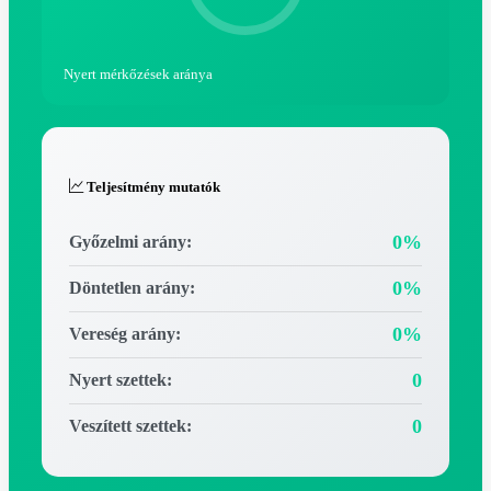
Nyert mérkőzések aránya
Teljesítmény mutatók
0%
Győzelmi arány:
0%
Döntetlen arány:
0%
Vereség arány:
0
Nyert szettek:
0
Veszített szettek: