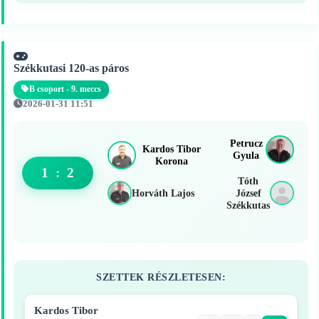
Székkutasi 120-as páros
B csoport - 9. meccs
2026-01-31 11:51
Petrucz
Kardos Tibor
Gyula
Korona
1
:
2
Tóth
Horváth Lajos
József
Székkutas
SZETTEK RÉSZLETESEN:
Kardos Tibor