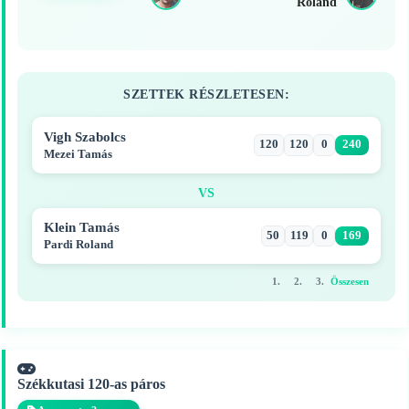
Roland
SZETTEK RÉSZLETESEN:
Vigh Szabolcs
120
120
0
240
Mezei Tamás
VS
Klein Tamás
50
119
0
169
Pardi Roland
1.
2.
3.
Összesen
Székkutasi 120-as páros