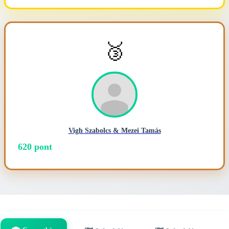
🥉
Vigh Szabolcs & Mezei Tamás
620 pont