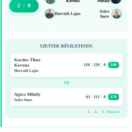
Korona
Mihály
2
:
0
Szűcs
Horváth Lajos
Imre
SZETTEK RÉSZLETESEN:
Kardos Tibor
Korona
120
120
0
240
Horváth Lajos
VS
Agócs Mihály
65
113
0
178
Szűcs Imre
1.
2.
3.
Összesen