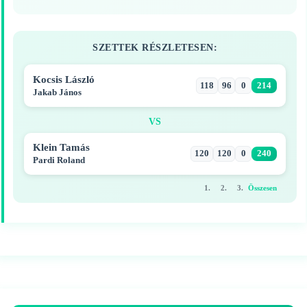
SZETTEK RÉSZLETESEN:
Kocsis László
118
96
0
214
Jakab János
VS
Klein Tamás
120
120
0
240
Pardi Roland
1.
2.
3.
Összesen