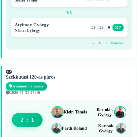
Mezei Tamás
VS
Atyimov György
58
59
0
117
Német György
1.
2.
3.
Összesen
Székkutasi 120-as páros
A csoport - 7. meccs
2026-01-31 17:46
Bartolák
Klein Tamás
György
2
:
1
Korcsok
Pardi Roland
György