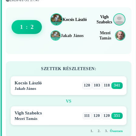
2026-01-31 17:47
Vigh
Kocsis László
Szabolcs
1
:
2
Mezei
Jakab János
Tamás
SZETTEK RÉSZLETESEN:
Kocsis László
120
103
118
341
Jakab János
VS
Vigh Szabolcs
111
120
120
351
Mezei Tamás
1.
2.
3.
Összesen