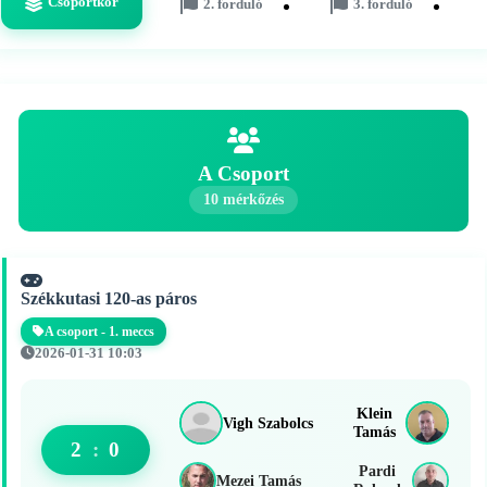
Csoportkör
2. forduló
3. forduló
A Csoport
10 mérkőzés
Székkutasi 120-as páros
A csoport - 1. meccs
2026-01-31 10:03
Klein
Vigh Szabolcs
Tamás
2
:
0
Pardi
Mezei Tamás