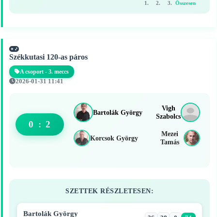
1.
2.
3.
Összesen
Székkutasi 120-as páros
A csoport - 3. meccs
2026-01-31 11:41
Vigh
Bartolák György
Szabolcs
0
:
2
Mezei
Korcsok György
Tamás
SZETTEK RÉSZLETESEN:
Bartolák György