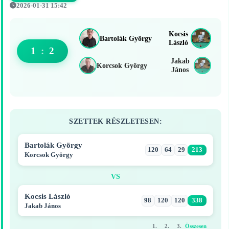
2026-01-31 15:42
Kocsis
Bartolák György
László
1
:
2
Jakab
Korcsok György
János
SZETTEK RÉSZLETESEN:
Bartolák György
120
64
29
213
Korcsok György
VS
Kocsis László
98
120
120
338
Jakab János
1.
2.
3.
Összesen