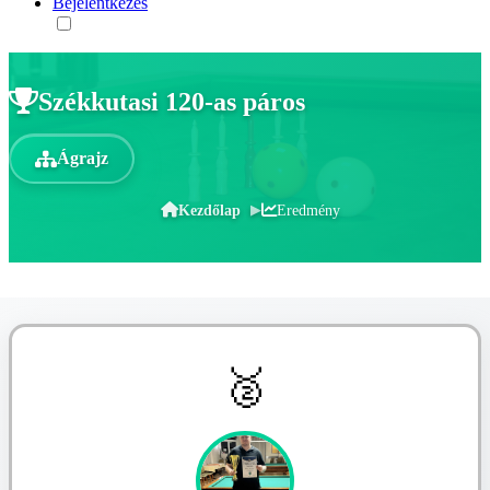
Bejelentkezés
Székkutasi 120-as páros
Ágrajz
Kezdőlap
Eredmény
🥈