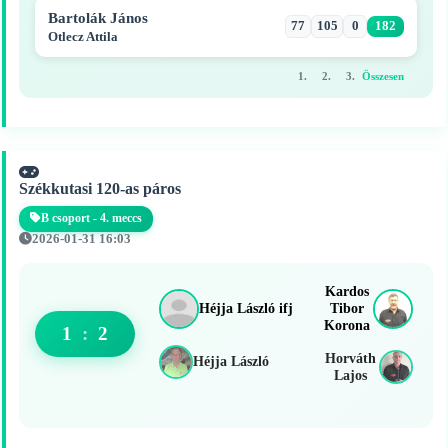
Bartolák János
77
105
0
182
Otlecz Attila
1.
2.
3.
Összesen
Székkutasi 120-as páros
B csoport - 4. meccs
2026-01-31 16:03
Kardos
Héjja László ifj
Tibor
Korona
1
:
2
Horváth
Héjja László
Lajos