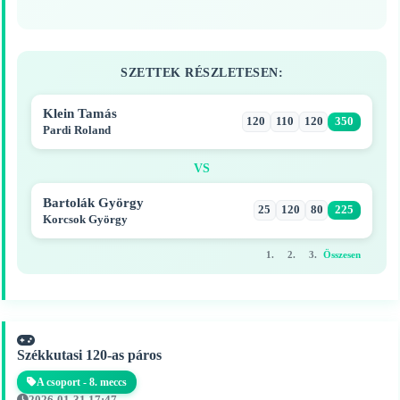
SZETTEK RÉSZLETESEN:
Klein Tamás
120
110
120
350
Pardi Roland
VS
Bartolák György
25
120
80
225
Korcsok György
1.
2.
3.
Összesen
Székkutasi 120-as páros
A csoport - 8. meccs