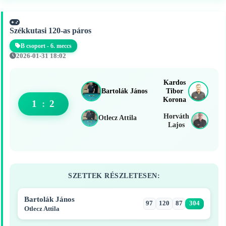
Székkutasi 120-as páros
B csoport - 6. meccs
2026-01-31 18:02
Kardos
Bartolák János
Tibor
Korona
1
:
2
Horváth
Otlecz Attila
Lajos
SZETTEK RÉSZLETESEN:
Bartolák János
97
120
87
304
Otlecz Attila