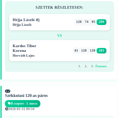
SZETTEK RÉSZLETESEN:
Héjja László ifj
120
74
95
289
Héjja László
VS
Kardos Tibor
Korona
43
120
120
283
Horváth Lajos
1.
2.
3.
Összesen
Székkutasi 120-as páros
B csoport - 5. meccs
2026-01-31 09:34