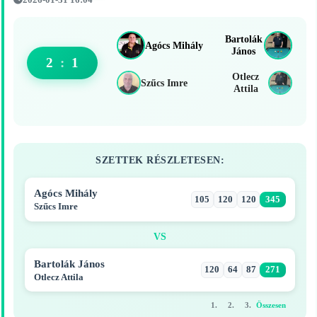
2026-01-31 16:04
Bartolák
Agócs Mihály
János
2
:
1
Otlecz
Szűcs Imre
Attila
SZETTEK RÉSZLETESEN:
Agócs Mihály
105
120
120
345
Szűcs Imre
VS
Bartolák János
120
64
87
271
Otlecz Attila
1.
2.
3.
Összesen