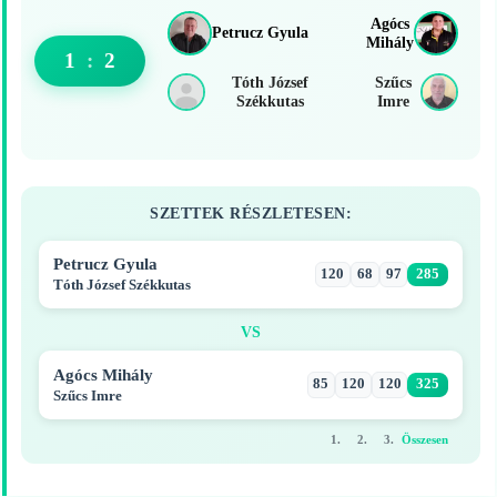
Agócs
Petrucz Gyula
Mihály
1
:
2
Tóth József
Szűcs
Székkutas
Imre
SZETTEK RÉSZLETESEN:
Petrucz Gyula
120
68
97
285
Tóth József Székkutas
VS
Agócs Mihály
85
120
120
325
Szűcs Imre
1.
2.
3.
Összesen