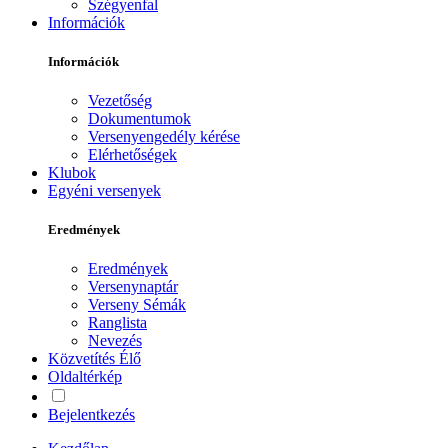
Szégyenfal
Információk
Információk
Vezetőség
Dokumentumok
Versenyengedély kérése
Elérhetőségek
Klubok
Egyéni versenyek
Eredmények
Eredmények
Versenynaptár
Verseny Sémák
Ranglista
Nevezés
Közvetítés
Élő
Oldaltérkép
Bejelentkezés