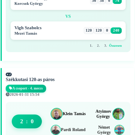
36
38
0
74
Korcsok György
VS
Vigh Szabolcs
120
120
0
240
Mezei Tamás
1.
2.
3.
Összesen
Székkutasi 120-as páros
A csoport - 4. meccs
2026-01-31 15:54
Atyimov
Klein Tamás
György
2
:
0
Német
Pardi Roland
György