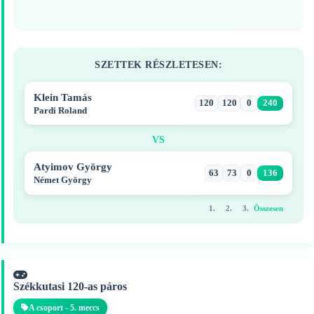
SZETTEK RÉSZLETESEN:
Klein Tamás
120
120
0
240
Pardi Roland
VS
Atyimov György
63
73
0
136
Német György
1.
2.
3.
Összesen
Székkutasi 120-as páros
A csoport - 5. meccs