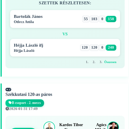
SZETTEK RÉSZLETESEN:
Bartolák János
55
103
0
158
Otlecz Attila
VS
Héjja László ifj
120
120
0
240
Héjja László
1.
2.
3.
Összesen
Székkutasi 120-as páros
B csoport - 2. meccs
2026-01-31 17:49
Kardos Tibor
Agócs