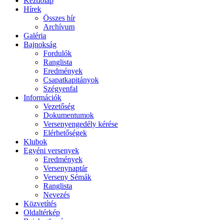
Kezdőlap
Hírek
Összes hír
Archívum
Galéria
Bajnokság
Fordulók
Ranglista
Eredmények
Csapatkapitányok
Szégyenfal
Információk
Vezetőség
Dokumentumok
Versenyengedély kérése
Elérhetőségek
Klubok
Egyéni versenyek
Eredmények
Versenynaptár
Verseny Sémák
Ranglista
Nevezés
Közvetítés
Oldaltérkép