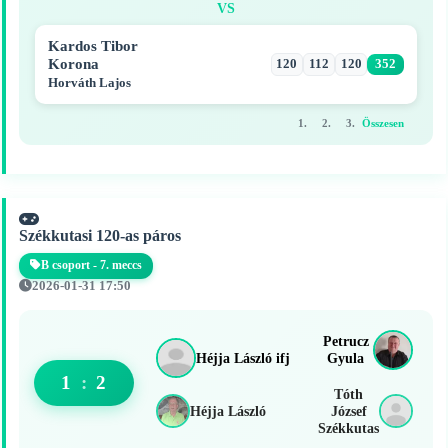
VS
Kardos Tibor
Korona
120
112
120
352
Horváth Lajos
1.
2.
3.
Összesen
Székkutasi 120-as páros
B csoport - 7. meccs
2026-01-31 17:50
Petrucz
Héjja László ifj
Gyula
1
:
2
Tóth
Héjja László
József
Székkutas