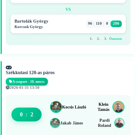
VS
Bartolák György
96
110
0
206
Korcsok György
1.
2.
3.
Összesen
Székkutasi 120-as páros
A csoport - 10. meccs
2026-01-31 13:50
Klein
Kocsis László
Tamás
0
:
2
Pardi
Jakab János
Roland