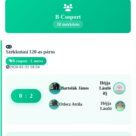
B Csoport
10 mérkőzés
Székkutasi 120-as páros
B csoport - 1. meccs
2026-01-31 10:34
Héjja
Bartolák János
László
ifj
0
:
2
Héjja
Otlecz Attila
László