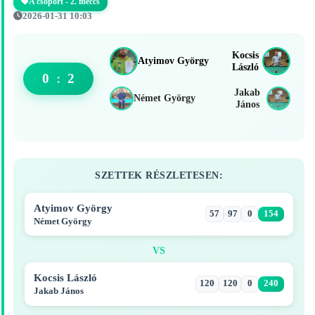
A csoport - 2. meccs
2026-01-31 10:03
Kocsis
Atyimov György
László
0
:
2
Jakab
Német György
János
SZETTEK RÉSZLETESEN:
Atyimov György
57
97
0
154
Német György
VS
Kocsis László
120
120
0
240
Jakab János