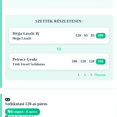
SZETTEK RÉSZLETESEN:
Héjja László ifj
120
95
85
300
Héjja László
VS
Petrucz Gyula
106
120
120
346
Tóth József Székkutas
1.
2.
3.
Összesen
Székkutasi 120-as páros
B csoport - 8. meccs