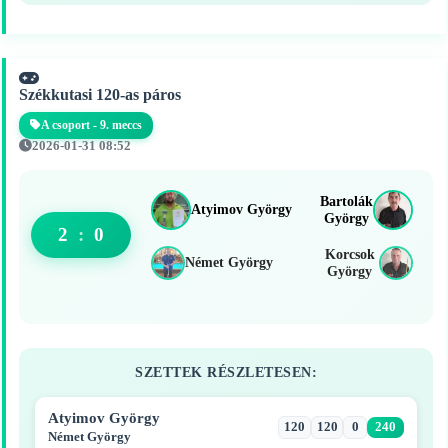
Székkutasi 120-as páros
A csoport - 9. meccs
2026-01-31 08:52
Bartolák
Atyimov György
György
2
:
0
Korcsok
Német György
György
SZETTEK RÉSZLETESEN:
Atyimov György
120
120
0
240
Német György