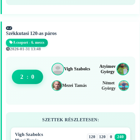
Székkutasi 120-as páros
A csoport - 6. meccs
2026-01-31 13:48
Atyimov
Vigh Szabolcs
György
2
:
0
Német
Mezei Tamás
György
SZETTEK RÉSZLETESEN:
Vigh Szabolcs
120
120
0
240