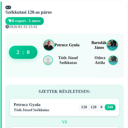
Székkutasi 120-as páros
B csoport - 3. meccs
2026-01-31 15:32
Bartolák
Petrucz Gyula
János
2
:
0
Tóth József
Otlecz
Székkutas
Attila
SZETTEK RÉSZLETESEN:
Petrucz Gyula
120
120
0
240
Tóth József Székkutas
VS