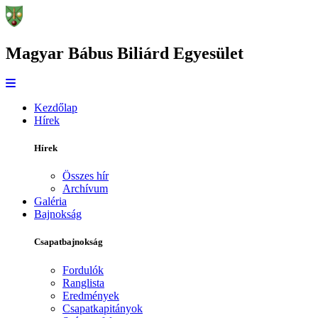
Magyar Bábus Biliárd Egyesület
Kezdőlap
Hírek
Hírek
Összes hír
Archívum
Galéria
Bajnokság
Csapatbajnokság
Fordulók
Ranglista
Eredmények
Csapatkapitányok