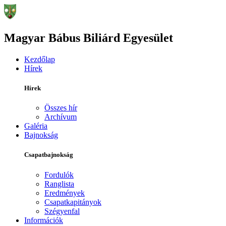
Magyar Bábus Biliárd Egyesület
Kezdőlap
Hírek
Hírek
Összes hír
Archívum
Galéria
Bajnokság
Csapatbajnokság
Fordulók
Ranglista
Eredmények
Csapatkapitányok
Szégyenfal
Információk