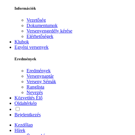
Információk
Vezetőség
Dokumentumok
Versenyengedély kérése
Elérhetőségek
Klubok
Egyéni versenyek
Eredmények
Eredmények
Versenynaptár
Verseny Sémák
Ranglista
Nevezés
Közvetítés
Élő
Oldaltérkép
Bejelentkezés
Kezdőlap
Hírek