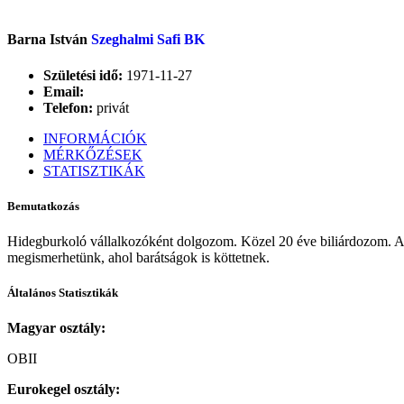
Barna István
Szeghalmi Safi BK
Születési idő:
1971-11-27
Email:
Telefon:
privát
INFORMÁCIÓK
MÉRKŐZÉSEK
STATISZTIKÁK
Bemutatkozás
Hidegburkoló vállalkozóként dolgozom. Közel 20 éve biliárdozom. Az
megismerhetünk, ahol barátságok is köttetnek.
Általános Statisztikák
Magyar osztály:
OBII
Eurokegel osztály: