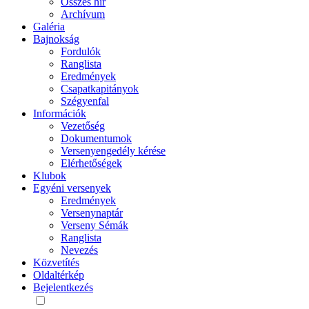
Összes hír
Archívum
Galéria
Bajnokság
Fordulók
Ranglista
Eredmények
Csapatkapitányok
Szégyenfal
Információk
Vezetőség
Dokumentumok
Versenyengedély kérése
Elérhetőségek
Klubok
Egyéni versenyek
Eredmények
Versenynaptár
Verseny Sémák
Ranglista
Nevezés
Közvetítés
Oldaltérkép
Bejelentkezés