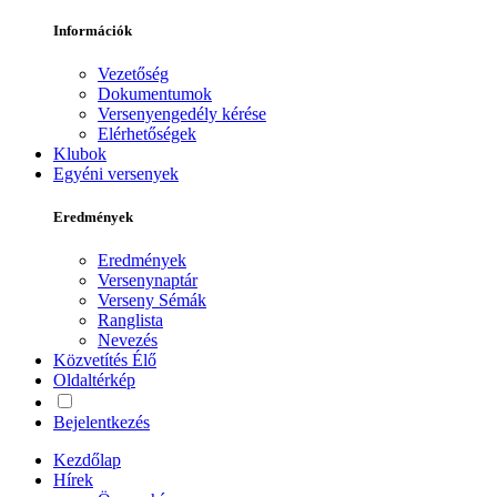
Információk
Vezetőség
Dokumentumok
Versenyengedély kérése
Elérhetőségek
Klubok
Egyéni versenyek
Eredmények
Eredmények
Versenynaptár
Verseny Sémák
Ranglista
Nevezés
Közvetítés
Élő
Oldaltérkép
Bejelentkezés
Kezdőlap
Hírek