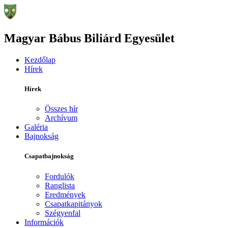
Magyar Bábus Biliárd Egyesület
Kezdőlap
Hírek
Hírek
Összes hír
Archívum
Galéria
Bajnokság
Csapatbajnokság
Fordulók
Ranglista
Eredmények
Csapatkapitányok
Szégyenfal
Információk