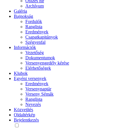
Összes hír
Archívum
Galéria
Bajnokság
Fordulók
Ranglista
Eredmények
Csapatkapitányok
Szégyenfal
Információk
Vezetőség
Dokumentumok
Versenyengedély kérése
Elérhetőségek
Klubok
Egyéni versenyek
Eredmények
Versenynaptár
Verseny Sémák
Ranglista
Nevezés
Közvetítés
Oldaltérkép
Bejelentkezés