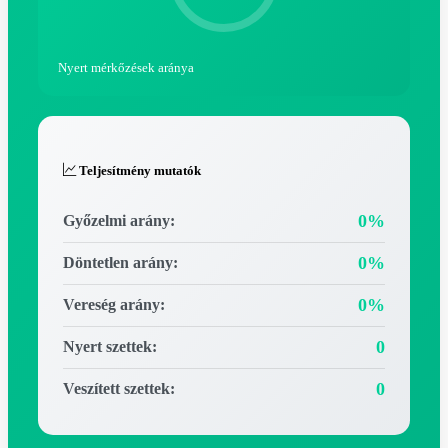
Nyert mérkőzések aránya
Teljesítmény mutatók
0%
Győzelmi arány:
0%
Döntetlen arány:
0%
Vereség arány:
0
Nyert szettek:
0
Veszített szettek: