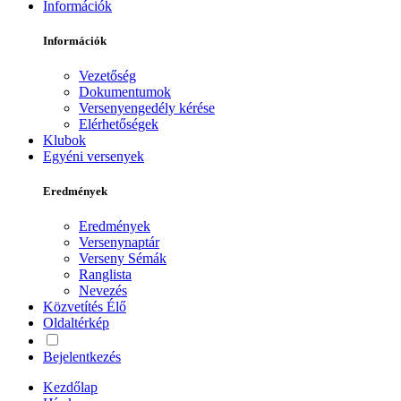
Információk
Információk
Vezetőség
Dokumentumok
Versenyengedély kérése
Elérhetőségek
Klubok
Egyéni versenyek
Eredmények
Eredmények
Versenynaptár
Verseny Sémák
Ranglista
Nevezés
Közvetítés
Élő
Oldaltérkép
Bejelentkezés
Kezdőlap