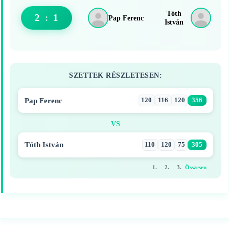
Tóth
2
:
1
Pap Ferenc
István
SZETTEK RÉSZLETESEN:
Pap Ferenc
120
116
120
356
VS
Tóth István
110
120
75
305
1.
2.
3.
Összesen