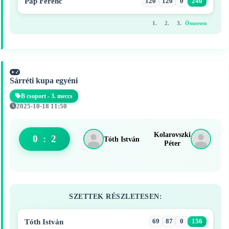
Pap Ferenc
120
120
0
240
1.
2.
3.
Összesen
Sárréti kupa egyéni
B csoport - 3. meccs
2025-10-18 11:50
Kolarovszki
0
:
2
Tóth István
Péter
SZETTEK RÉSZLETESEN:
Tóth István
69
87
0
156