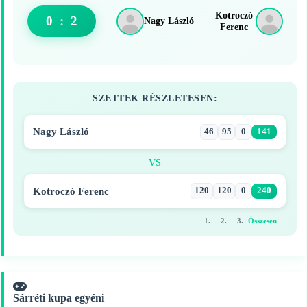
Kotroczó
0
:
2
Nagy László
Ferenc
SZETTEK RÉSZLETESEN:
Nagy László
46
95
0
141
VS
Kotroczó Ferenc
120
120
0
240
1.
2.
3.
Összesen
Sárréti kupa egyéni