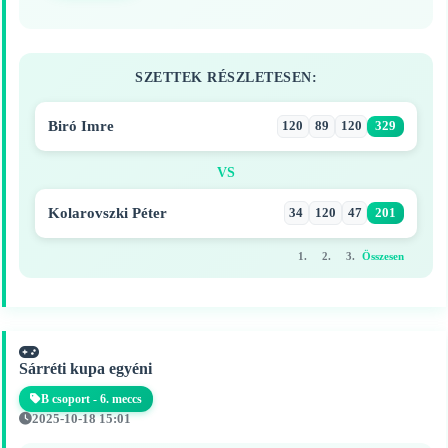
SZETTEK RÉSZLETESEN:
Biró Imre
120
89
120
329
VS
Kolarovszki Péter
34
120
47
201
1.
2.
3.
Összesen
Sárréti kupa egyéni
B csoport - 6. meccs
2025-10-18 15:01