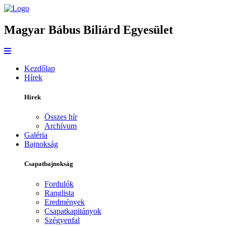
Magyar Bábus Biliárd Egyesület
Kezdőlap
Hírek
Hírek
Összes hír
Archívum
Galéria
Bajnokság
Csapatbajnokság
Fordulók
Ranglista
Eredmények
Csapatkapitányok
Szégyenfal