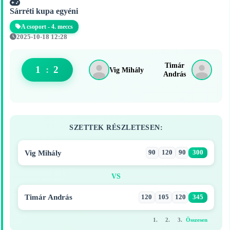
Sárréti kupa egyéni
A csoport - 4. meccs
2025-10-18 12:28
Timár
1
:
2
Vig Mihály
András
SZETTEK RÉSZLETESEN:
Vig Mihály
90
120
90
300
VS
Timár András
120
105
120
345
1.
2.
3.
Összesen