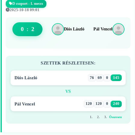
D csoport - 1. meccs
2025-10-18 09:01
0
:
2
Diós László
Pál Vencel
SZETTEK RÉSZLETESEN:
Diós László
76
69
0
145
VS
Pál Vencel
120
120
0
240
1.
2.
3.
Összesen