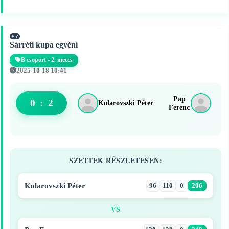
Sárréti kupa egyéni
B csoport - 2. meccs
2025-10-18 10:41
Pap
0
:
2
Kolarovszki Péter
Ferenc
SZETTEK RÉSZLETESEN:
Kolarovszki Péter
96
110
0
206
VS