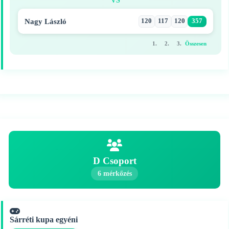
VS
Nagy László
120
117
120
357
1.
2.
3.
Összesen
D Csoport
6 mérkőzés
Sárréti kupa egyéni