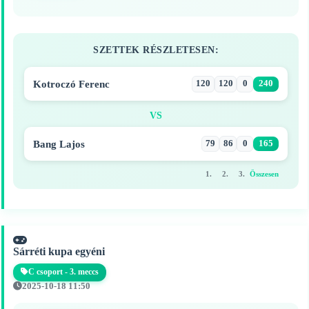
SZETTEK RÉSZLETESEN:
Kotroczó Ferenc
120
120
0
240
VS
Bang Lajos
79
86
0
165
1.
2.
3.
Összesen
Sárréti kupa egyéni
C csoport - 3. meccs
2025-10-18 11:50