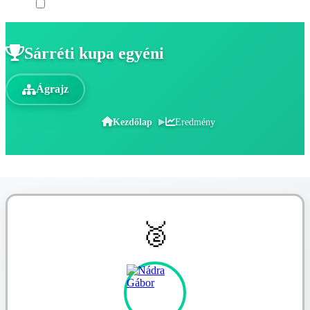
Sárréti kupa egyéni
Ágrajz
Kezdőlap
Eredmény
🥈