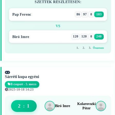
SZETTEK RÉSZLETESEN:
Pap Ferenc
86
97
0
183
VS
Biró Imre
120
120
0
240
1.
2.
3.
Összesen
Sárréti kupa egyéni
B csoport - 5. meccs
2025-10-18 14:23
Kolarovszki
2
:
1
Biró Imre
Péter