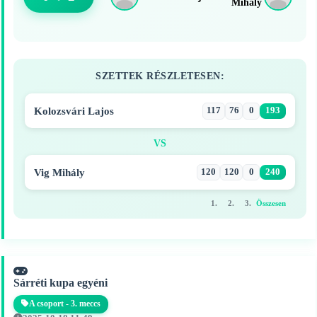
Mihály
SZETTEK RÉSZLETESEN:
Kolozsvári Lajos
117
76
0
193
VS
Vig Mihály
120
120
0
240
1.
2.
3.
Összesen
Sárréti kupa egyéni
A csoport - 3. meccs