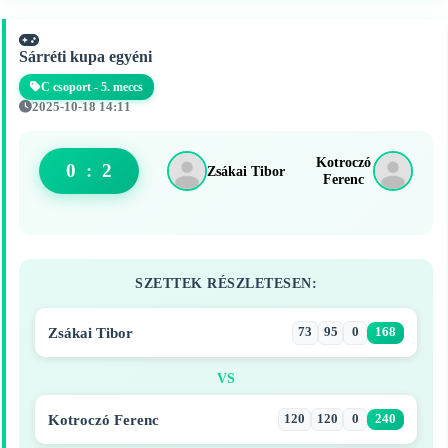
Sárréti kupa egyéni
C csoport - 5. meccs
2025-10-18 14:11
Kotroczó
0
:
2
Zsákai Tibor
Ferenc
SZETTEK RÉSZLETESEN:
Zsákai Tibor
73
95
0
168
VS
Kotroczó Ferenc
120
120
0
240