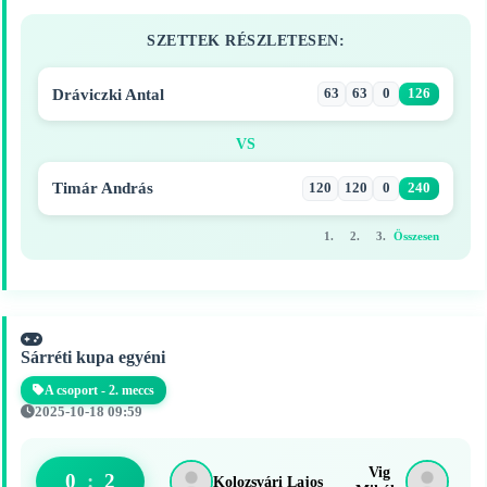
SZETTEK RÉSZLETESEN:
Dráviczki Antal
63
63
0
126
VS
Timár András
120
120
0
240
1.
2.
3.
Összesen
Sárréti kupa egyéni
A csoport - 2. meccs
2025-10-18 09:59
Vig
0
:
2
Kolozsvári Lajos