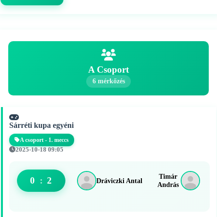
A Csoport
6 mérkőzés
Sárréti kupa egyéni
A csoport - 1. meccs
2025-10-18 09:05
Timár
0
:
2
Dráviczki Antal
András