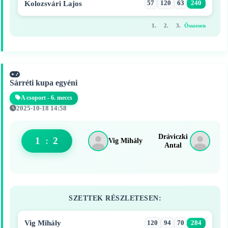
Kolozsvári Lajos
57
120
63
240
1.
2.
3.
Összesen
Sárréti kupa egyéni
A csoport - 6. meccs
2025-10-18 14:58
Dráviczki
1
:
2
Vig Mihály
Antal
SZETTEK RÉSZLETESEN:
Vig Mihály
120
94
70
284