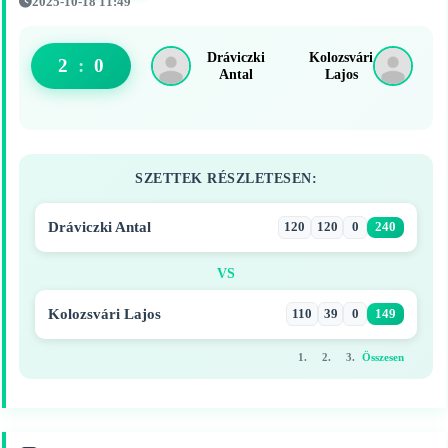
2025-10-18 11:49
Dráviczki
Kolozsvári
2
:
0
Antal
Lajos
SZETTEK RÉSZLETESEN:
Dráviczki Antal
120
120
0
240
VS
Kolozsvári Lajos
110
39
0
149
1.
2.
3.
Összesen