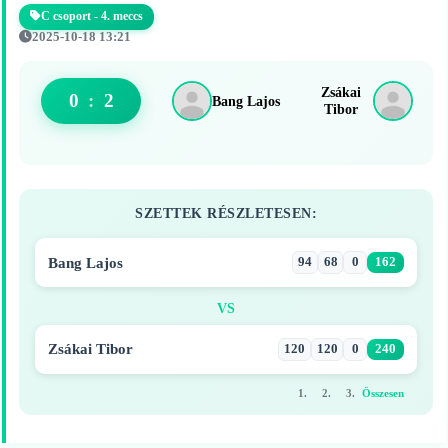
C csoport - 4. meccs
2025-10-18 13:21
Zsákai
0
:
2
Bang Lajos
Tibor
SZETTEK RÉSZLETESEN:
Bang Lajos
94
68
0
162
VS
Zsákai Tibor
120
120
0
240
1.
2.
3.
Összesen