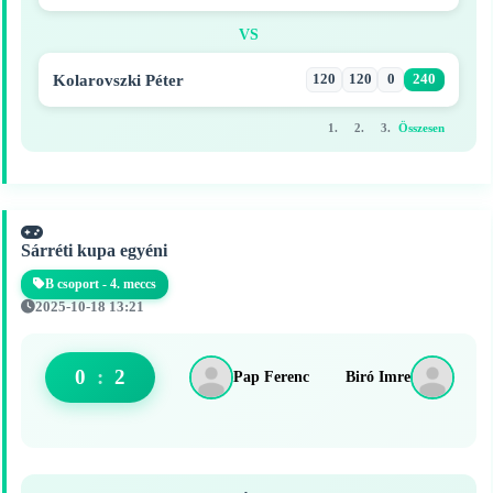
VS
Kolarovszki Péter
120
120
0
240
1.
2.
3.
Összesen
Sárréti kupa egyéni
B csoport - 4. meccs
2025-10-18 13:21
0
:
2
Pap Ferenc
Biró Imre