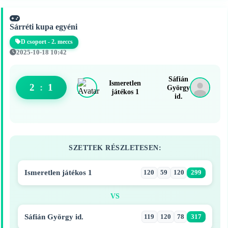
Sárréti kupa egyéni
D csoport - 2. meccs
2025-10-18 10:42
Sáfián
Ismeretlen
2
:
1
György
játékos 1
id.
SZETTEK RÉSZLETESEN:
Ismeretlen játékos 1
120
59
120
299
VS
Sáfián György id.
119
120
78
317