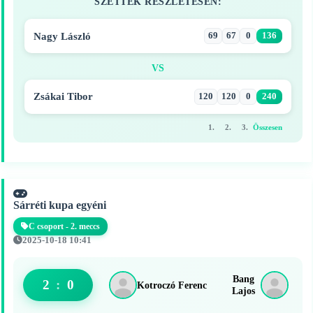
SZETTEK RÉSZLETESEN:
Nagy László
69
67
0
136
VS
Zsákai Tibor
120
120
0
240
1.
2.
3.
Összesen
Sárréti kupa egyéni
C csoport - 2. meccs
2025-10-18 10:41
Bang
2
:
0
Kotroczó Ferenc
Lajos