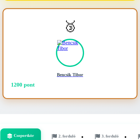
🥉
Bencsik Tibor
1200 pont
Csoportkör
2. forduló
3. forduló