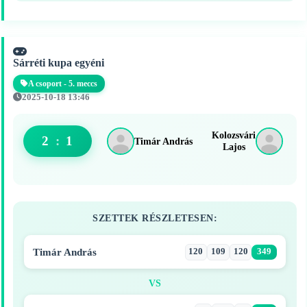
Sárréti kupa egyéni
A csoport - 5. meccs
2025-10-18 13:46
Kolozsvári
2
:
1
Timár András
Lajos
SZETTEK RÉSZLETESEN:
Timár András
120
109
120
349
VS