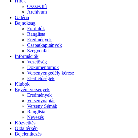
Hírek
Összes hír
Archívum
Galéria
Bajnokság
Fordulók
Ranglista
Eredmények
Csapatkapitányok
Szégyenfal
Információk
Vezetőség
Dokumentumok
Versenyengedély kérése
Elérhetőségek
Klubok
Egyéni versenyek
Eredmények
Versenynaptár
Verseny Sémák
Ranglista
Nevezés
Közvetítés
Oldaltérkép
Bejelentkezés