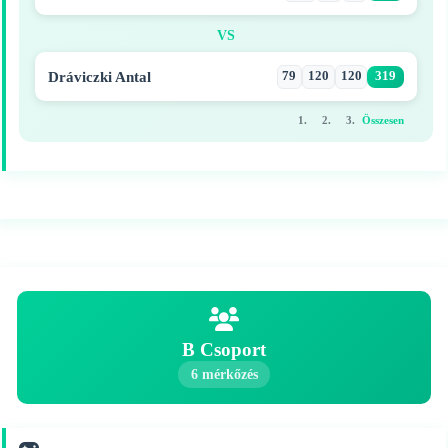
VS
Dráviczki Antal
79
120
120
319
1.
2.
3.
Összesen
B Csoport
6 mérkőzés