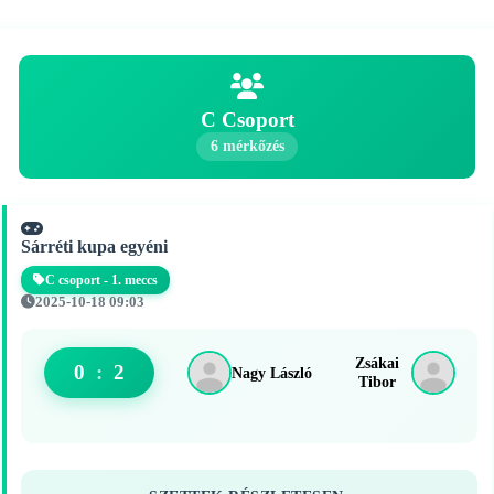
C Csoport
6 mérkőzés
Sárréti kupa egyéni
C csoport - 1. meccs
2025-10-18 09:03
Zsákai
0
:
2
Nagy László
Tibor