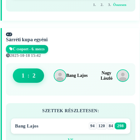
1.
2.
3.
Összesen
Sárréti kupa egyéni
C csoport - 6. meccs
2025-10-18 15:42
Nagy
1
:
2
Bang Lajos
László
SZETTEK RÉSZLETESEN:
Bang Lajos
94
120
84
298