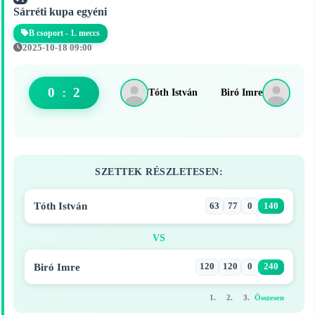
Sárréti kupa egyéni
B csoport - 1. meccs
2025-10-18 09:00
0
:
2
Tóth István
Biró Imre
SZETTEK RÉSZLETESEN:
Tóth István
63
77
0
140
VS
Biró Imre
120
120
0
240
1.
2.
3.
Összesen