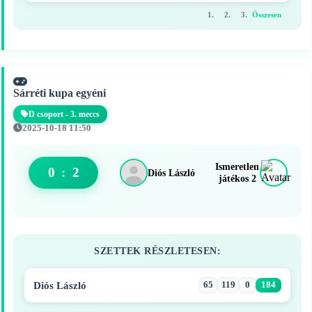
1.
2.
3.
Összesen
Sárréti kupa egyéni
D csoport - 3. meccs
2025-10-18 11:50
Ismeretlen
0
:
2
Diós László
játékos 2
SZETTEK RÉSZLETESEN:
Diós László
65
119
0
184