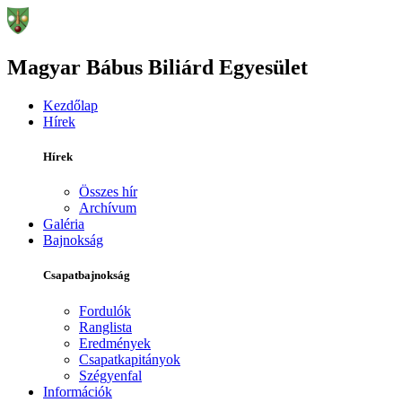
Magyar Bábus Biliárd Egyesület
Kezdőlap
Hírek
Hírek
Összes hír
Archívum
Galéria
Bajnokság
Csapatbajnokság
Fordulók
Ranglista
Eredmények
Csapatkapitányok
Szégyenfal
Információk