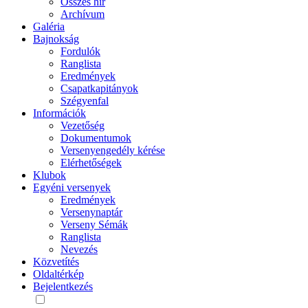
Összes hír
Archívum
Galéria
Bajnokság
Fordulók
Ranglista
Eredmények
Csapatkapitányok
Szégyenfal
Információk
Vezetőség
Dokumentumok
Versenyengedély kérése
Elérhetőségek
Klubok
Egyéni versenyek
Eredmények
Versenynaptár
Verseny Sémák
Ranglista
Nevezés
Közvetítés
Oldaltérkép
Bejelentkezés