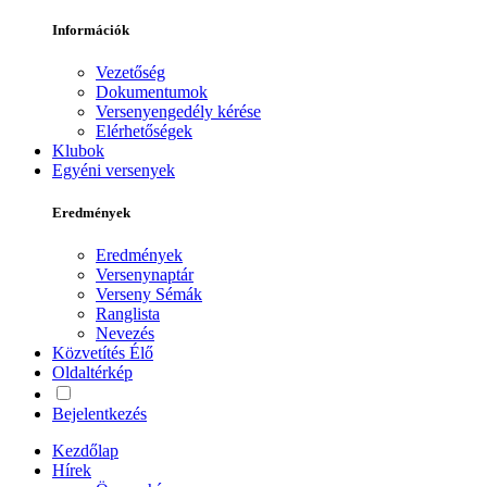
Információk
Vezetőség
Dokumentumok
Versenyengedély kérése
Elérhetőségek
Klubok
Egyéni versenyek
Eredmények
Eredmények
Versenynaptár
Verseny Sémák
Ranglista
Nevezés
Közvetítés
Élő
Oldaltérkép
Bejelentkezés
Kezdőlap
Hírek