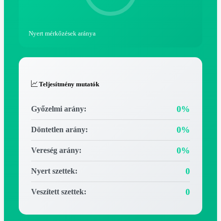
Nyert mérkőzések aránya
Teljesítmény mutatók
0%
Győzelmi arány:
0%
Döntetlen arány:
0%
Vereség arány:
0
Nyert szettek:
0
Veszített szettek: