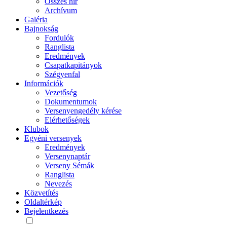
Összes hír
Archívum
Galéria
Bajnokság
Fordulók
Ranglista
Eredmények
Csapatkapitányok
Szégyenfal
Információk
Vezetőség
Dokumentumok
Versenyengedély kérése
Elérhetőségek
Klubok
Egyéni versenyek
Eredmények
Versenynaptár
Verseny Sémák
Ranglista
Nevezés
Közvetítés
Oldaltérkép
Bejelentkezés