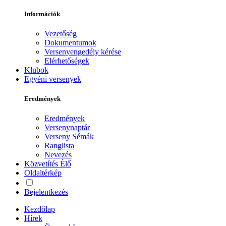
Információk
Vezetőség
Dokumentumok
Versenyengedély kérése
Elérhetőségek
Klubok
Egyéni versenyek
Eredmények
Eredmények
Versenynaptár
Verseny Sémák
Ranglista
Nevezés
Közvetítés
Élő
Oldaltérkép
Bejelentkezés
Kezdőlap
Hírek