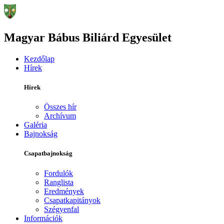
Magyar Bábus Biliárd Egyesület
Kezdőlap
Hírek
Hírek
Összes hír
Archívum
Galéria
Bajnokság
Csapatbajnokság
Fordulók
Ranglista
Eredmények
Csapatkapitányok
Szégyenfal
Információk