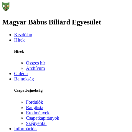
Magyar Bábus Biliárd Egyesület
Kezdőlap
Hírek
Hírek
Összes hír
Archívum
Galéria
Bajnokság
Csapatbajnokság
Fordulók
Ranglista
Eredmények
Csapatkapitányok
Szégyenfal
Információk