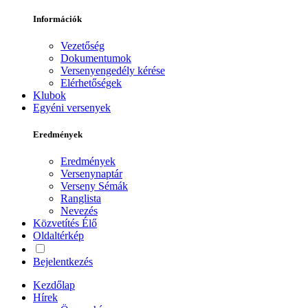
Információk
Vezetőség
Dokumentumok
Versenyengedély kérése
Elérhetőségek
Klubok
Egyéni versenyek
Eredmények
Eredmények
Versenynaptár
Verseny Sémák
Ranglista
Nevezés
Közvetítés
Élő
Oldaltérkép
Bejelentkezés
Kezdőlap
Hírek