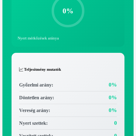
0%
Nyert mérkőzések aránya
Teljesítmény mutatók
0%
Győzelmi arány:
0%
Döntetlen arány:
0%
Vereség arány:
0
Nyert szettek:
0
Veszített szettek: