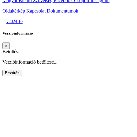
Magyar Biliárd Szövetség
Facebook Csoport
Instagram
Oldaltérkép
Kapcsolat
Dokumentumok
v2024.10
Verzióinformáció
×
Betöltés...
Verzióinformáció betöltése...
Bezárás