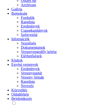
Összes hír
Archívum
Galéria
Bajnokság
Fordulók
Ranglista
Eredmények
Csapatkapitányok
Szégyenfal
Információk
Vezetőség
Dokumentumok
Versenyengedély kérése
Elérhetőségek
Klubok
Egyéni versenyek
Eredmények
Versenynaptár
Verseny Sémák
Ranglista
Nevezés
Közvetítés
Oldaltérkép
Bejelentkezés