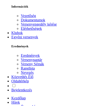
Információk
Vezetőség
Dokumentumok
Versenyengedély kérése
Elérhetőségek
Klubok
Egyéni versenyek
Eredmények
Eredmények
Versenynaptár
Verseny Sémák
Ranglista
Nevezés
Közvetítés
Élő
Oldaltérkép
Bejelentkezés
Kezdőlap
Hírek