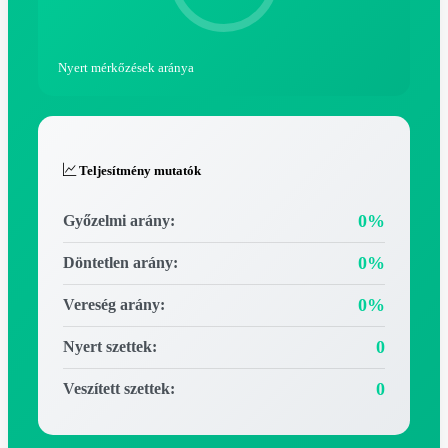
Nyert mérkőzések aránya
Teljesítmény mutatók
0%
Győzelmi arány:
0%
Döntetlen arány:
0%
Vereség arány:
0
Nyert szettek:
0
Veszített szettek: