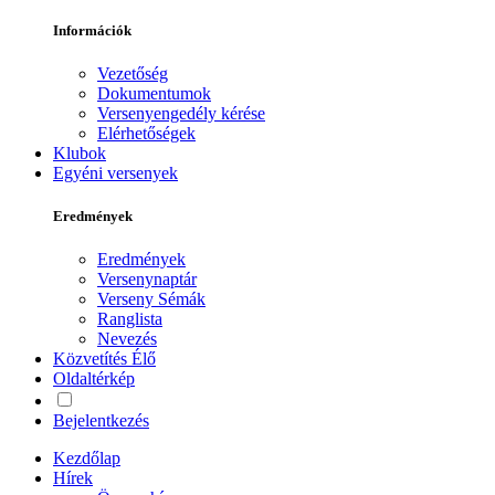
Információk
Vezetőség
Dokumentumok
Versenyengedély kérése
Elérhetőségek
Klubok
Egyéni versenyek
Eredmények
Eredmények
Versenynaptár
Verseny Sémák
Ranglista
Nevezés
Közvetítés
Élő
Oldaltérkép
Bejelentkezés
Kezdőlap
Hírek