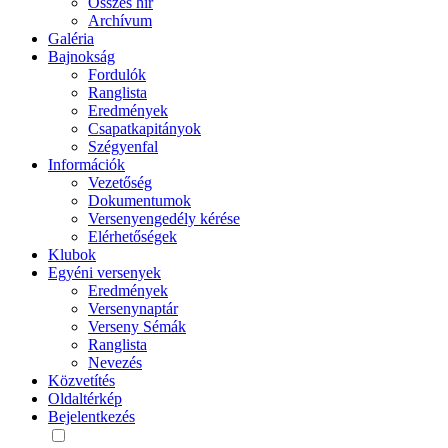
Összes hír
Archívum
Galéria
Bajnokság
Fordulók
Ranglista
Eredmények
Csapatkapitányok
Szégyenfal
Információk
Vezetőség
Dokumentumok
Versenyengedély kérése
Elérhetőségek
Klubok
Egyéni versenyek
Eredmények
Versenynaptár
Verseny Sémák
Ranglista
Nevezés
Közvetítés
Oldaltérkép
Bejelentkezés