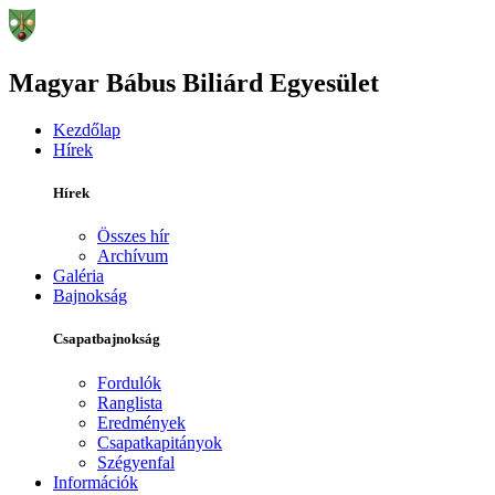
Magyar Bábus Biliárd Egyesület
Kezdőlap
Hírek
Hírek
Összes hír
Archívum
Galéria
Bajnokság
Csapatbajnokság
Fordulók
Ranglista
Eredmények
Csapatkapitányok
Szégyenfal
Információk