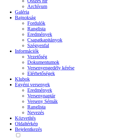
Összes hír
Archívum
Galéria
Bajnokság
Fordulók
Ranglista
Eredmények
Csapatkapitányok
Szégyenfal
Információk
Vezetőség
Dokumentumok
Versenyengedély kérése
Elérhetőségek
Klubok
Egyéni versenyek
Eredmények
Versenynaptár
Verseny Sémák
Ranglista
Nevezés
Közvetítés
Oldaltérkép
Bejelentkezés