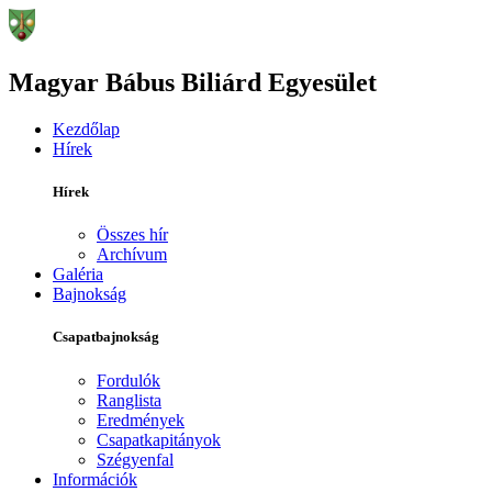
Magyar Bábus Biliárd Egyesület
Kezdőlap
Hírek
Hírek
Összes hír
Archívum
Galéria
Bajnokság
Csapatbajnokság
Fordulók
Ranglista
Eredmények
Csapatkapitányok
Szégyenfal
Információk