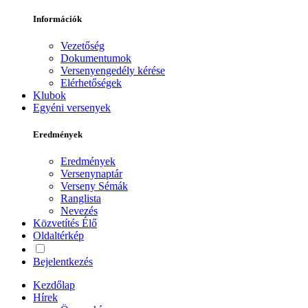
Információk
Vezetőség
Dokumentumok
Versenyengedély kérése
Elérhetőségek
Klubok
Egyéni versenyek
Eredmények
Eredmények
Versenynaptár
Verseny Sémák
Ranglista
Nevezés
Közvetítés
Élő
Oldaltérkép
Bejelentkezés
Kezdőlap
Hírek