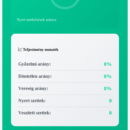
Nyert mérkőzések aránya
Teljesítmény mutatók
0%
Győzelmi arány:
0%
Döntetlen arány:
0%
Vereség arány:
0
Nyert szettek:
0
Veszített szettek: