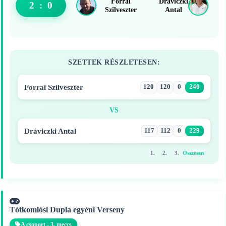
Forrai
Dráviczki
2
:
0
Szilveszter
Antal
SZETTEK RÉSZLETESEN:
Forrai Szilveszter
120
120
0
240
VS
Dráviczki Antal
117
112
0
229
1.
2.
3.
Összesen
Tótkomlósi Dupla egyéni Verseny
A csoport - 3. meccs