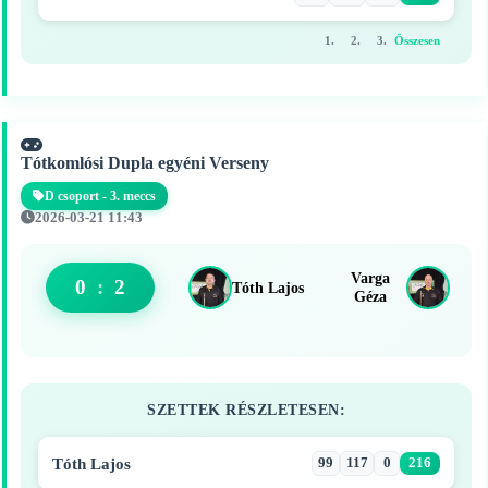
1.
2.
3.
Összesen
Tótkomlósi Dupla egyéni Verseny
D csoport - 3. meccs
2026-03-21 11:43
Varga
0
:
2
Tóth Lajos
Géza
SZETTEK RÉSZLETESEN:
Tóth Lajos
99
117
0
216