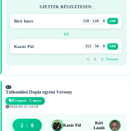
SZETTEK RÉSZLETESEN:
Biró Imre
120
120
0
240
VS
Kazár Pál
112
56
0
168
1.
2.
3.
Összesen
Tótkomlósi Dupla egyéni Verseny
B csoport - 5. meccs
2026-03-21 14:19
Kéri
2
:
0
Kazár Pál
László