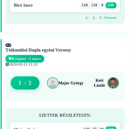
Biró Imre
120
120
0
240
1.
2.
3.
Összesen
Tótkomlósi Dupla egyéni Verseny
B csoport - 3. meccs
2026-03-21 11:32
Kéri
1
:
2
Major György
László
SZETTEK RÉSZLETESEN: