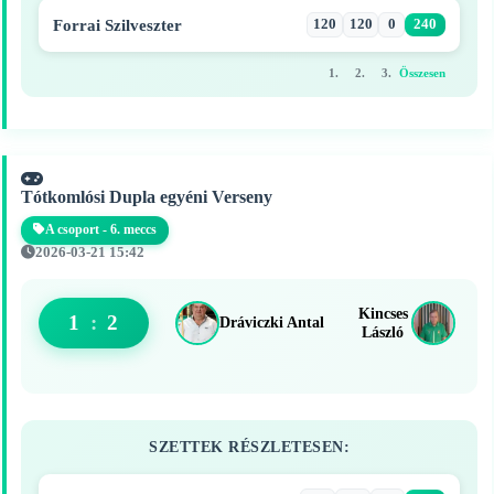
Forrai Szilveszter
120
120
0
240
1.
2.
3.
Összesen
Tótkomlósi Dupla egyéni Verseny
A csoport - 6. meccs
2026-03-21 15:42
Kincses
1
:
2
Dráviczki Antal
László
SZETTEK RÉSZLETESEN: