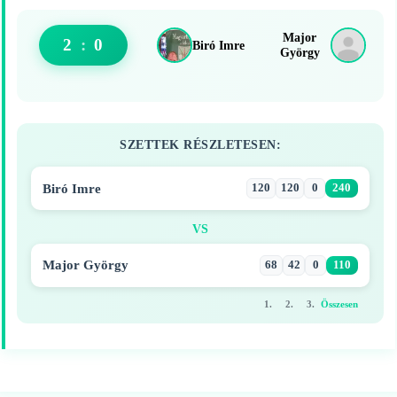
Major
2
:
0
Biró Imre
György
SZETTEK RÉSZLETESEN:
Biró Imre
120
120
0
240
VS
Major György
68
42
0
110
1.
2.
3.
Összesen