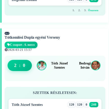
1.
2.
3.
Összesen
Tótkomlósi Dupla egyéni Verseny
C csoport - 6. meccs
2026-03-21 15:57
Tóth József
Bodrogi
2
:
0
Szentes
István
SZETTEK RÉSZLETESEN:
Tóth József Szentes
120
120
0
240