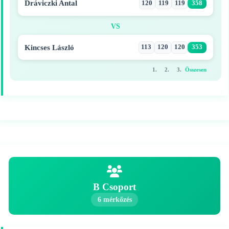
Dráviczki Antal
120
119
119
358
VS
Kincses László
113
120
120
353
1.
2.
3.
Összesen
B Csoport
6 mérkőzés