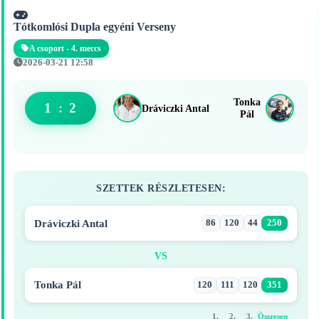
Tótkomlósi Dupla egyéni Verseny
A csoport - 4. meccs
2026-03-21 12:58
Tonka
1
:
2
Dráviczki Antal
Pál
SZETTEK RÉSZLETESEN:
Dráviczki Antal
86
120
44
250
VS
Tonka Pál
120
111
120
351
1.
2.
3.
Összesen