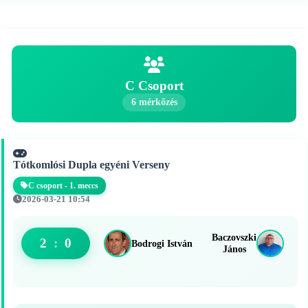
C Csoport
6 mérkőzés
Tótkomlósi Dupla egyéni Verseny
C csoport - 1. meccs
2026-03-21 10:54
Baczovszki
2
:
0
Bodrogi István
János