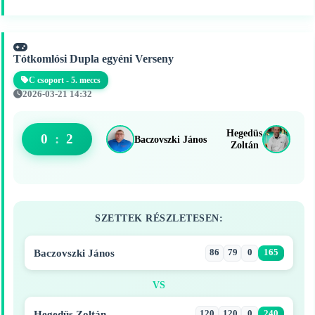
Tótkomlósi Dupla egyéni Verseny
C csoport - 5. meccs
2026-03-21 14:32
Hegedüs
0
:
2
Baczovszki János
Zoltán
SZETTEK RÉSZLETESEN:
Baczovszki János
86
79
0
165
VS
Hegedüs Zoltán
120
120
0
240