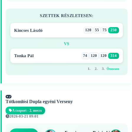
SZETTEK RÉSZLETESEN:
Kincses László
120
55
75
250
VS
Tonka Pál
74
120
120
314
1.
2.
3.
Összesen
Tótkomlósi Dupla egyéni Verseny
A csoport - 2. meccs
2026-03-21 09:01