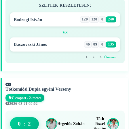
SZETTEK RÉSZLETESEN:
Bodrogi István
120
120
0
240
VS
Baczovszki János
46
89
0
135
1.
2.
3.
Összesen
Tótkomlósi Dupla egyéni Verseny
C csoport - 2. meccs
2026-03-21 09:02
Tóth
0
:
2
Hegedüs Zoltán
József
Szentes