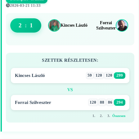
2026-03-21 11:33
Forrai
2
:
1
Kincses László
Szilveszter
SZETTEK RÉSZLETESEN:
Kincses László
59
120
120
299
VS
Forrai Szilveszter
120
88
86
294
1.
2.
3.
Összesen