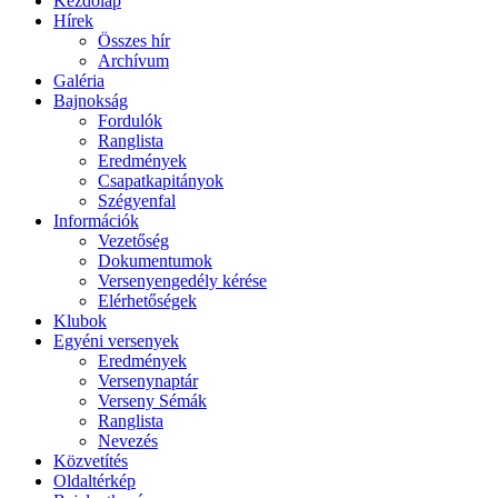
Kezdőlap
Hírek
Összes hír
Archívum
Galéria
Bajnokság
Fordulók
Ranglista
Eredmények
Csapatkapitányok
Szégyenfal
Információk
Vezetőség
Dokumentumok
Versenyengedély kérése
Elérhetőségek
Klubok
Egyéni versenyek
Eredmények
Versenynaptár
Verseny Sémák
Ranglista
Nevezés
Közvetítés
Oldaltérkép