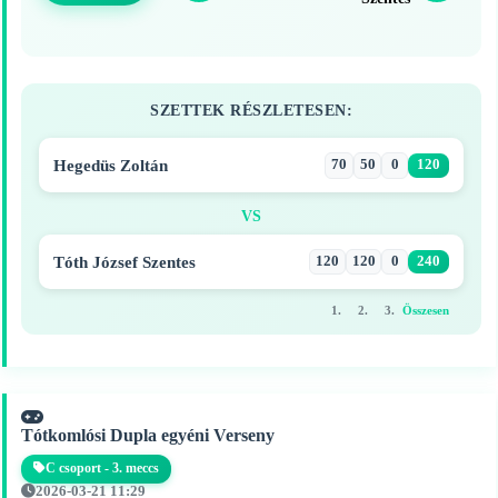
SZETTEK RÉSZLETESEN:
Hegedüs Zoltán
70
50
0
120
VS
Tóth József Szentes
120
120
0
240
1.
2.
3.
Összesen
Tótkomlósi Dupla egyéni Verseny
C csoport - 3. meccs
2026-03-21 11:29