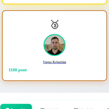
🥉
Varga Krisztián
1180 pont