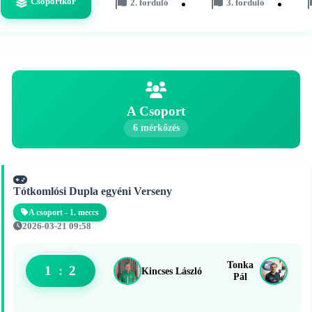
Csoportkör
2. forduló
3. forduló
A Csoport
6 mérkőzés
Tótkomlósi Dupla egyéni Verseny
A csoport - 1. meccs
2026-03-21 09:58
Tonka
1
:
2
Kincses László
Pál