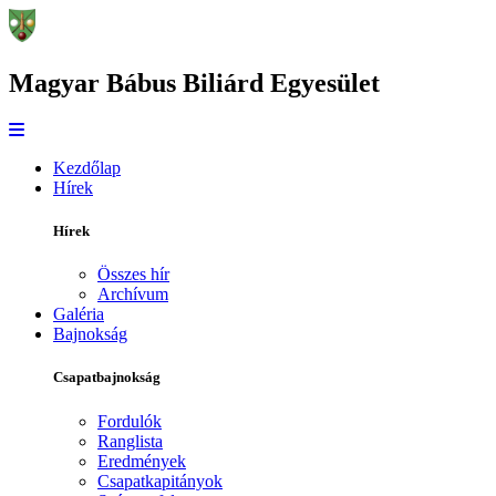
Magyar Bábus Biliárd Egyesület
Kezdőlap
Hírek
Hírek
Összes hír
Archívum
Galéria
Bajnokság
Csapatbajnokság
Fordulók
Ranglista
Eredmények
Csapatkapitányok