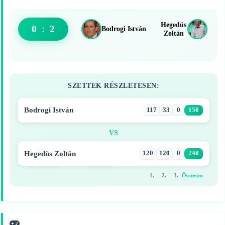
Hegedüs
0
:
2
Bodrogi István
Zoltán
SZETTEK RÉSZLETESEN:
Bodrogi István
117
33
0
150
VS
Hegedüs Zoltán
120
120
0
240
1.
2.
3.
Összesen