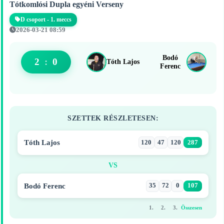
Tótkomlósi Dupla egyéni Verseny
D csoport - 1. meccs
2026-03-21 08:59
Bodó
2
:
0
Tóth Lajos
Ferenc
SZETTEK RÉSZLETESEN:
Tóth Lajos
120
47
120
287
VS
Bodó Ferenc
35
72
0
107
1.
2.
3.
Összesen