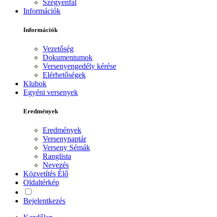
Szégyenfal
Információk
Információk
Vezetőség
Dokumentumok
Versenyengedély kérése
Elérhetőségek
Klubok
Egyéni versenyek
Eredmények
Eredmények
Versenynaptár
Verseny Sémák
Ranglista
Nevezés
Közvetítés
Élő
Oldaltérkép
Bejelentkezés