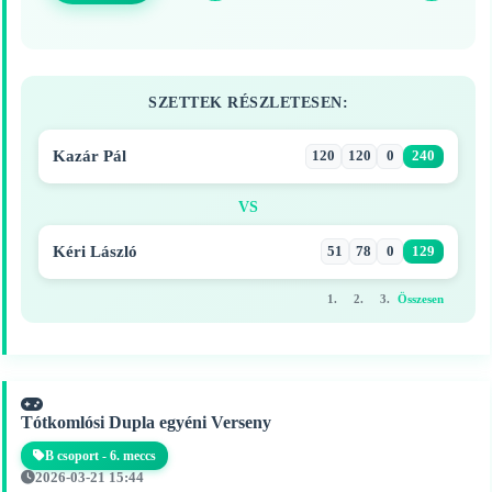
SZETTEK RÉSZLETESEN:
Kazár Pál
120
120
0
240
VS
Kéri László
51
78
0
129
1.
2.
3.
Összesen
Tótkomlósi Dupla egyéni Verseny
B csoport - 6. meccs
2026-03-21 15:44