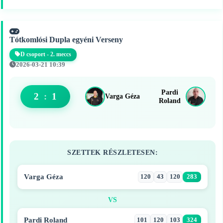
Tótkomlósi Dupla egyéni Verseny
D csoport - 2. meccs
2026-03-21 10:39
Pardi
2
:
1
Varga Géza
Roland
SZETTEK RÉSZLETESEN:
Varga Géza
120
43
120
283
VS
Pardi Roland
101
120
103
324