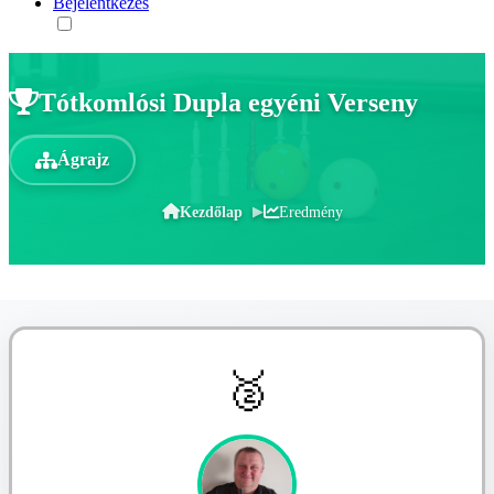
Bejelentkezés
Tótkomlósi Dupla egyéni Verseny
Ágrajz
Kezdőlap
Eredmény
🥈