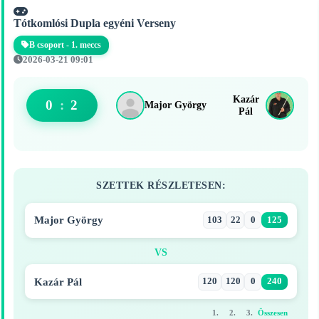
Tótkomlósi Dupla egyéni Verseny
B csoport - 1. meccs
2026-03-21 09:01
Kazár
0
:
2
Major György
Pál
SZETTEK RÉSZLETESEN:
Major György
103
22
0
125
VS
Kazár Pál
120
120
0
240
1.
2.
3.
Összesen