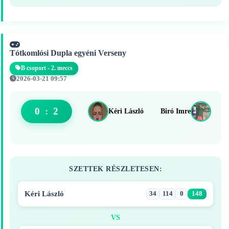
Tótkomlósi Dupla egyéni Verseny
B csoport - 2. meccs
2026-03-21 09:57
0
:
2
Kéri László
Biró Imre
SZETTEK RÉSZLETESEN:
Kéri László
34
114
0
148
VS