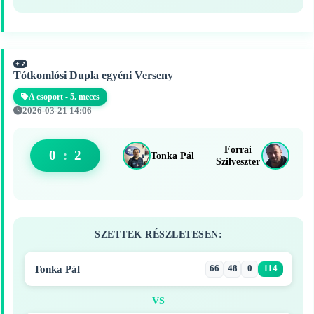
Tótkomlósi Dupla egyéni Verseny
A csoport - 5. meccs
2026-03-21 14:06
Forrai
0
:
2
Tonka Pál
Szilveszter
SZETTEK RÉSZLETESEN:
Tonka Pál
66
48
0
114
VS