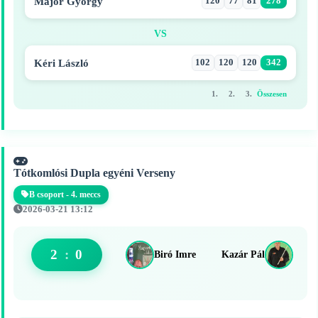
Major György
120
77
81
278
VS
Kéri László
102
120
120
342
1.
2.
3.
Összesen
Tótkomlósi Dupla egyéni Verseny
B csoport - 4. meccs
2026-03-21 13:12
2
:
0
Biró Imre
Kazár Pál