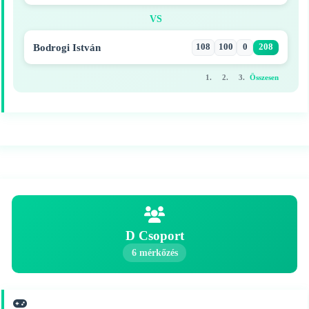
VS
Bodrogi István
108
100
0
208
1.
2.
3.
Összesen
D Csoport
6 mérkőzés