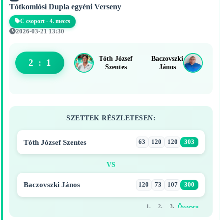
Tótkomlósi Dupla egyéni Verseny
C csoport - 4. meccs
2026-03-21 13:30
Tóth József
Baczovszki
2
:
1
Szentes
János
SZETTEK RÉSZLETESEN:
Tóth József Szentes
63
120
120
303
VS
Baczovszki János
120
73
107
300
1.
2.
3.
Összesen