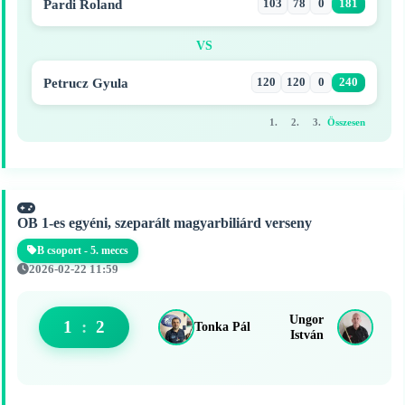
Pardi Roland
103
78
0
181
VS
Petrucz Gyula
120
120
0
240
1.
2.
3.
Összesen
OB 1-es egyéni, szeparált magyarbiliárd verseny
B csoport - 5. meccs
2026-02-22 11:59
Ungor
1
:
2
Tonka Pál
István