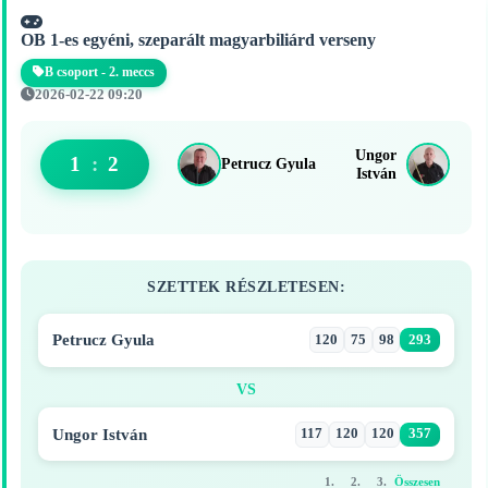
OB 1-es egyéni, szeparált magyarbiliárd verseny
B csoport - 2. meccs
2026-02-22 09:20
Ungor
1
:
2
Petrucz Gyula
István
SZETTEK RÉSZLETESEN:
Petrucz Gyula
120
75
98
293
VS
Ungor István
117
120
120
357
1.
2.
3.
Összesen