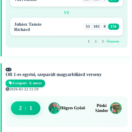
VS
Juhász Tamás
53
103
0
156
Richárd
1.
2.
3.
Összesen
OB 1-es egyéni, szeparált magyarbiliárd verseny
A csoport - 6. meccs
2026-02-22 11:59
Püski
2
:
1
Hőgyes Győző
Sándor