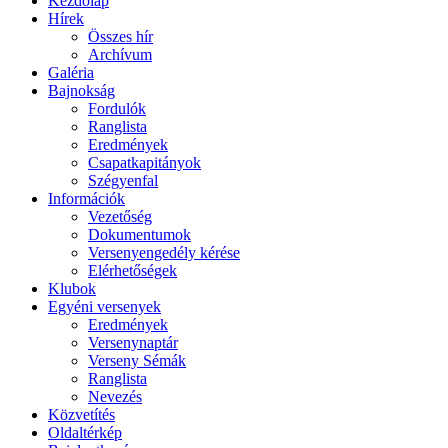
Kezdőlap
Hírek
Összes hír
Archívum
Galéria
Bajnokság
Fordulók
Ranglista
Eredmények
Csapatkapitányok
Szégyenfal
Információk
Vezetőség
Dokumentumok
Versenyengedély kérése
Elérhetőségek
Klubok
Egyéni versenyek
Eredmények
Versenynaptár
Verseny Sémák
Ranglista
Nevezés
Közvetítés
Oldaltérkép