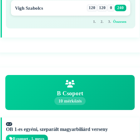
Vigh Szabolcs
120
120
0
240
1.
2.
3.
Összesen
B Csoport
10 mérkőzés
OB 1-es egyéni, szeparált magyarbiliárd verseny
B csoport - 1. meccs