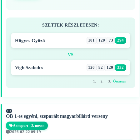
SZETTEK RÉSZLETESEN:
Hőgyes Győző
101
120
73
294
VS
Vigh Szabolcs
120
92
120
332
1.
2.
3.
Összesen
OB 1-es egyéni, szeparált magyarbiliárd verseny
A csoport - 2. meccs
2026-02-22 09:19