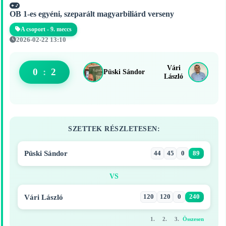
OB 1-es egyéni, szeparált magyarbiliárd verseny
A csoport - 9. meccs
2026-02-22 13:10
Vári
0
:
2
Püski Sándor
László
SZETTEK RÉSZLETESEN:
Püski Sándor
44
45
0
89
VS
Vári László
120
120
0
240
1.
2.
3.
Összesen