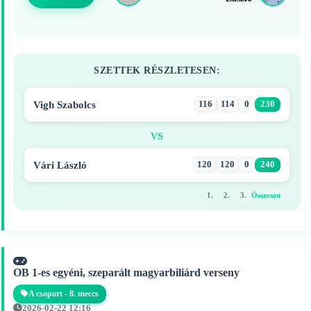
SZETTEK RÉSZLETESEN:
Vigh Szabolcs
116
114
0
230
VS
Vári László
120
120
0
240
1.
2.
3.
Összesen
OB 1-es egyéni, szeparált magyarbiliárd verseny
A csoport - 8. meccs
2026-02-22 12:16