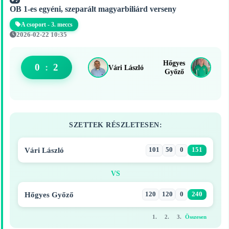
OB 1-es egyéni, szeparált magyarbiliárd verseny
A csoport - 3. meccs
2026-02-22 10:35
Hőgyes
0
:
2
Vári László
Győző
SZETTEK RÉSZLETESEN:
Vári László
101
50
0
151
VS
Hőgyes Győző
120
120
0
240
1.
2.
3.
Összesen