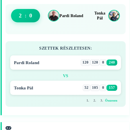
Tonka
2
:
0
Pardi Roland
Pál
SZETTEK RÉSZLETESEN:
Pardi Roland
120
120
0
240
VS
Tonka Pál
52
105
0
157
1.
2.
3.
Összesen