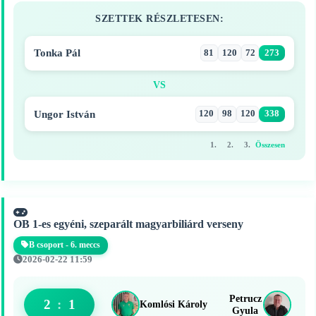
SZETTEK RÉSZLETESEN:
Tonka Pál
81
120
72
273
VS
Ungor István
120
98
120
338
1.
2.
3.
Összesen
OB 1-es egyéni, szeparált magyarbiliárd verseny
B csoport - 6. meccs
2026-02-22 11:59
Petrucz
2
:
1
Komlósi Károly
Gyula