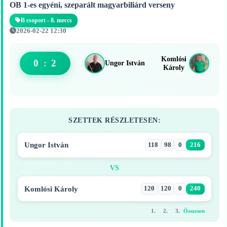
OB 1-es egyéni, szeparált magyarbiliárd verseny
B csoport - 8. meccs
2026-02-22 12:30
Komlósi
0
:
2
Ungor István
Károly
SZETTEK RÉSZLETESEN:
Ungor István
118
98
0
216
VS
Komlósi Károly
120
120
0
240
1.
2.
3.
Összesen