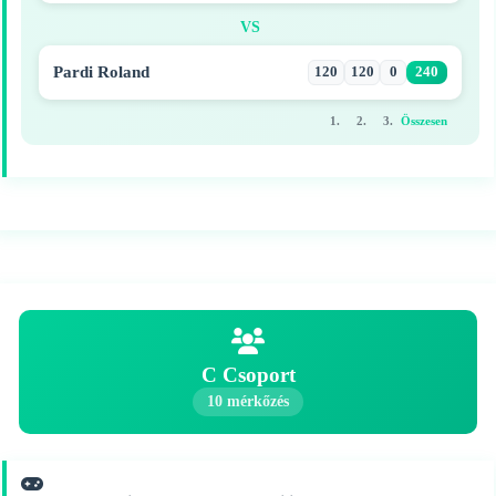
VS
Pardi Roland
120
120
0
240
1.
2.
3.
Összesen
C Csoport
10 mérkőzés