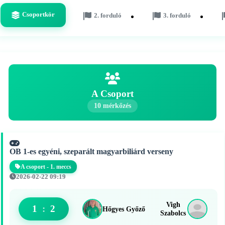
Csoportkör
2. forduló
3. forduló
A Csoport
10 mérkőzés
OB 1-es egyéni, szeparált magyarbiliárd verseny
A csoport - 1. meccs
2026-02-22 09:19
Vigh
1
:
2
Hőgyes Győző
Szabolcs