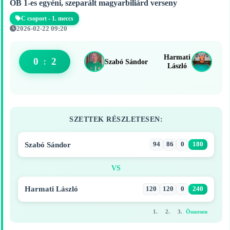
OB 1-es egyéni, szeparált magyarbiliárd verseny
C csoport - 1. meccs
2026-02-22 09:20
Harmati
0
:
2
Szabó Sándor
László
SZETTEK RÉSZLETESEN:
Szabó Sándor
94
86
0
180
VS
Harmati László
120
120
0
240
1.
2.
3.
Összesen