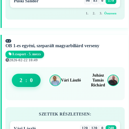
Püski Sándor
96
83
0
179
1.
2.
3.
Összesen
OB 1-es egyéni, szeparált magyarbiliárd verseny
A csoport - 5. meccs
2026-02-22 10:49
Juhász
2
:
0
Vári László
Tamás
Richárd
SZETTEK RÉSZLETESEN:
Vári László
120
120
0
240