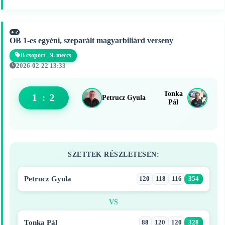
OB 1-es egyéni, szeparált magyarbiliárd verseny
B csoport - 9. meccs
2026-02-22 13:33
Tonka
1
:
2
Petrucz Gyula
Pál
SZETTEK RÉSZLETESEN:
Petrucz Gyula
120
118
116
354
VS
Tonka Pál
88
120
120
328