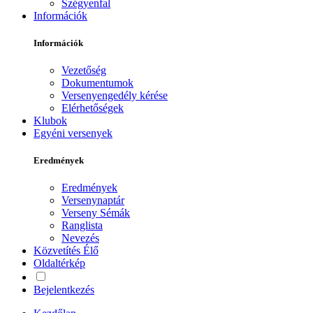
Szégyenfal
Információk
Információk
Vezetőség
Dokumentumok
Versenyengedély kérése
Elérhetőségek
Klubok
Egyéni versenyek
Eredmények
Eredmények
Versenynaptár
Verseny Sémák
Ranglista
Nevezés
Közvetítés
Élő
Oldaltérkép
Bejelentkezés