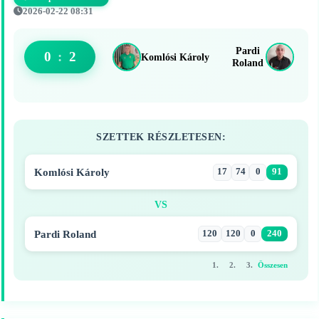
2026-02-22 08:31
Pardi
0
:
2
Komlósi Károly
Roland
SZETTEK RÉSZLETESEN:
Komlósi Károly
17
74
0
91
VS
Pardi Roland
120
120
0
240
1.
2.
3.
Összesen