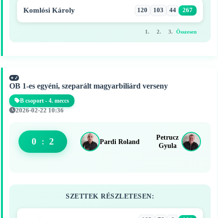
Komlósi Károly
120
103
44
267
1.
2.
3.
Összesen
OB 1-es egyéni, szeparált magyarbiliárd verseny
B csoport - 4. meccs
2026-02-22 10:36
Petrucz
0
:
2
Pardi Roland
Gyula
SZETTEK RÉSZLETESEN: