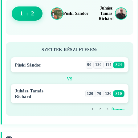
Juhász
1
:
2
Püski Sándor
Tamás
Richárd
SZETTEK RÉSZLETESEN:
Püski Sándor
90
120
114
324
VS
Juhász Tamás
120
70
120
310
Richárd
1.
2.
3.
Összesen