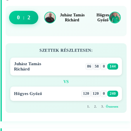
Juhász Tamás
Hőgyes
0
:
2
Richárd
Győző
SZETTEK RÉSZLETESEN:
Juhász Tamás
86
58
0
144
Richárd
VS
Hőgyes Győző
120
120
0
240
1.
2.
3.
Összesen