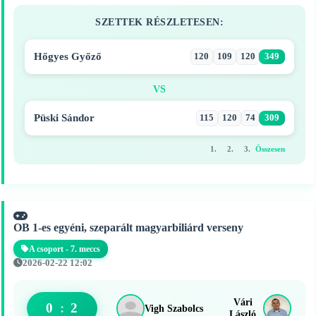
SZETTEK RÉSZLETESEN:
Hőgyes Győző
120
109
120
349
VS
Püski Sándor
115
120
74
309
1.
2.
3.
Összesen
OB 1-es egyéni, szeparált magyarbiliárd verseny
A csoport - 7. meccs
2026-02-22 12:02
Vári
0
:
2
Vigh Szabolcs
László