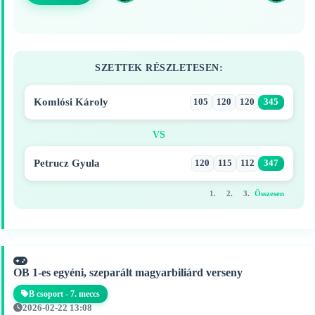
SZETTEK RÉSZLETESEN:
Komlósi Károly
105
120
120
345
VS
Petrucz Gyula
120
115
112
347
1.
2.
3.
Összesen
OB 1-es egyéni, szeparált magyarbiliárd verseny
B csoport - 7. meccs
2026-02-22 13:08