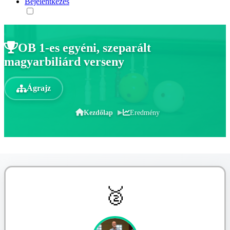
Bejelentkezés
OB 1-es egyéni, szeparált
magyarbiliárd verseny
Ágrajz
Kezdőlap
Eredmény
🥈