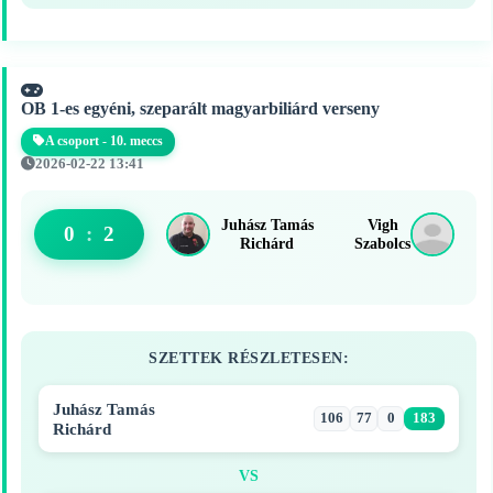
OB 1-es egyéni, szeparált magyarbiliárd verseny
A csoport - 10. meccs
2026-02-22 13:41
Juhász Tamás
Vigh
0
:
2
Richárd
Szabolcs
SZETTEK RÉSZLETESEN:
Juhász Tamás
106
77
0
183
Richárd
VS