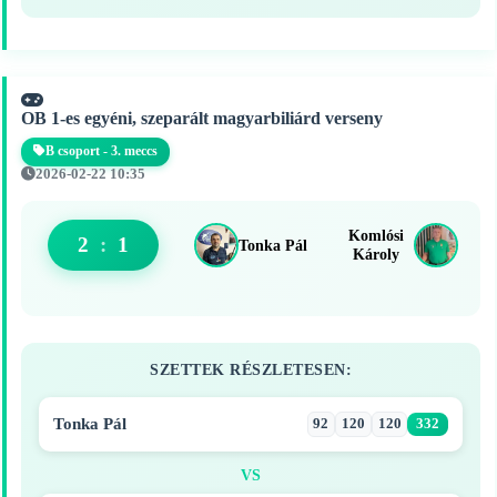
OB 1-es egyéni, szeparált magyarbiliárd verseny
B csoport - 3. meccs
2026-02-22 10:35
Komlósi
2
:
1
Tonka Pál
Károly
SZETTEK RÉSZLETESEN:
Tonka Pál
92
120
120
332
VS