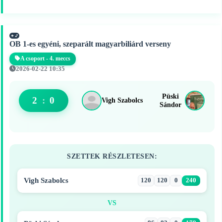
OB 1-es egyéni, szeparált magyarbiliárd verseny
A csoport - 4. meccs
2026-02-22 10:35
Püski
2
:
0
Vigh Szabolcs
Sándor
SZETTEK RÉSZLETESEN:
Vigh Szabolcs
120
120
0
240
VS