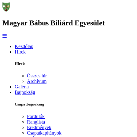
Magyar Bábus Biliárd Egyesület
Kezdőlap
Hírek
Hírek
Összes hír
Archívum
Galéria
Bajnokság
Csapatbajnokság
Fordulók
Ranglista
Eredmények
Csapatkapitányok