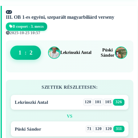
III. OB 1-es egyéni, szeparált magyarbiliárd verseny
B csoport - 3. meccs
2025-10-25 10:57
Püski
1
:
2
Lekrinszki Antal
Sándor
SZETTEK RÉSZLETESEN:
Lekrinszki Antal
120
101
105
326
VS
Püski Sándor
71
120
120
311