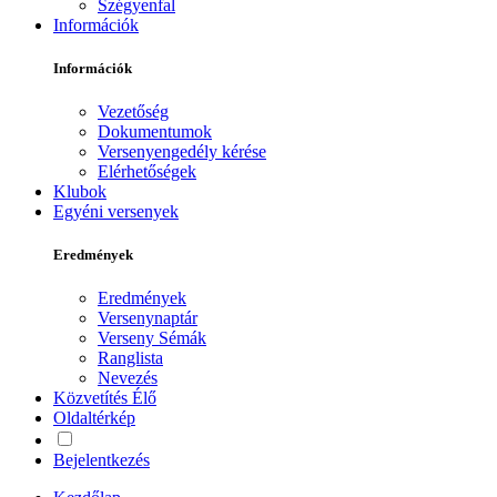
Szégyenfal
Információk
Információk
Vezetőség
Dokumentumok
Versenyengedély kérése
Elérhetőségek
Klubok
Egyéni versenyek
Eredmények
Eredmények
Versenynaptár
Verseny Sémák
Ranglista
Nevezés
Közvetítés
Élő
Oldaltérkép
Bejelentkezés