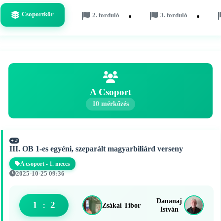
Csoportkör
2. forduló
3. forduló
A Csoport
10 mérkőzés
III. OB 1-es egyéni, szeparált magyarbiliárd verseny
A csoport - 1. meccs
2025-10-25 09:36
Dananaj
1
:
2
Zsákai Tibor
István