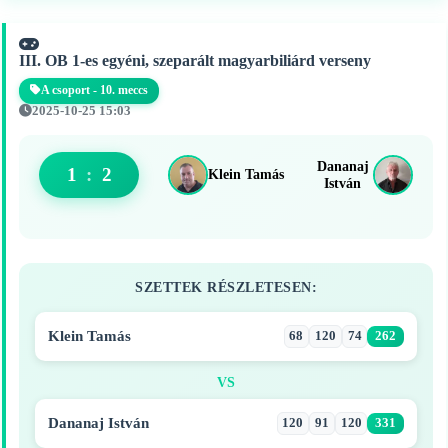
III. OB 1-es egyéni, szeparált magyarbiliárd verseny
A csoport - 10. meccs
2025-10-25 15:03
Dananaj
1
:
2
Klein Tamás
István
SZETTEK RÉSZLETESEN:
Klein Tamás
68
120
74
262
VS
Dananaj István
120
91
120
331