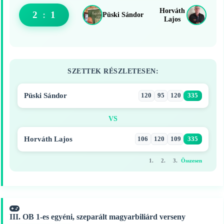
Horváth
2
:
1
Püski Sándor
Lajos
SZETTEK RÉSZLETESEN:
Püski Sándor
120
95
120
335
VS
Horváth Lajos
106
120
109
335
1.
2.
3.
Összesen
III. OB 1-es egyéni, szeparált magyarbiliárd verseny