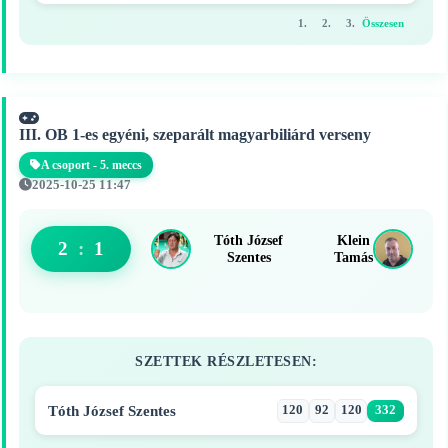
1.
2.
3.
Összesen
III. OB 1-es egyéni, szeparált magyarbiliárd verseny
A csoport - 5. meccs
2025-10-25 11:47
Tóth József
Klein
2
:
1
Szentes
Tamás
SZETTEK RÉSZLETESEN:
Tóth József Szentes
120
92
120
332