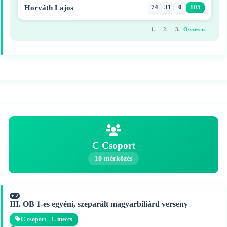
Horváth Lajos
74
31
0
105
1.
2.
3.
Összesen
C Csoport
10 mérkőzés
III. OB 1-es egyéni, szeparált magyarbiliárd verseny
C csoport - 1. meccs