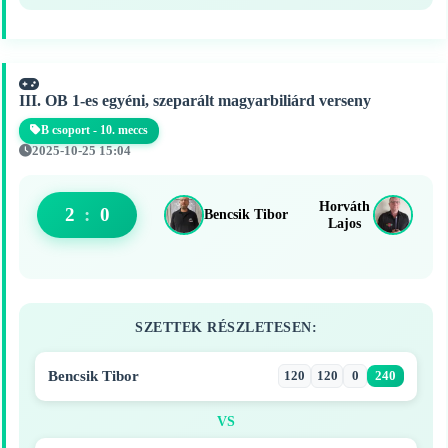
III. OB 1-es egyéni, szeparált magyarbiliárd verseny
B csoport - 10. meccs
2025-10-25 15:04
Horváth
2
:
0
Bencsik Tibor
Lajos
SZETTEK RÉSZLETESEN:
Bencsik Tibor
120
120
0
240
VS