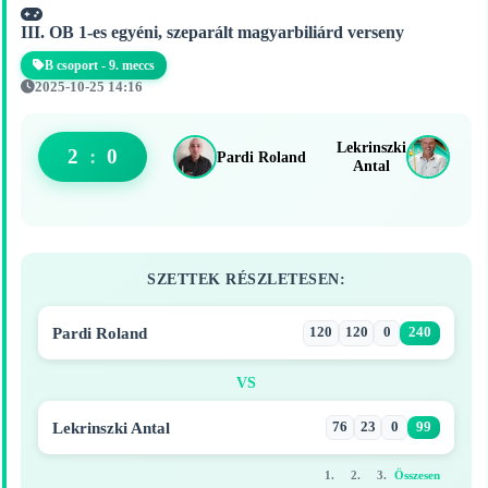
III. OB 1-es egyéni, szeparált magyarbiliárd verseny
B csoport - 9. meccs
2025-10-25 14:16
Lekrinszki
2
:
0
Pardi Roland
Antal
SZETTEK RÉSZLETESEN:
Pardi Roland
120
120
0
240
VS
Lekrinszki Antal
76
23
0
99
1.
2.
3.
Összesen