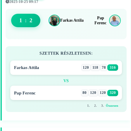
2025-10-25 09:17
Pap
1
:
2
Farkas Attila
Ferenc
SZETTEK RÉSZLETESEN:
Farkas Attila
120
118
78
316
VS
Pap Ferenc
80
120
120
320
1.
2.
3.
Összesen