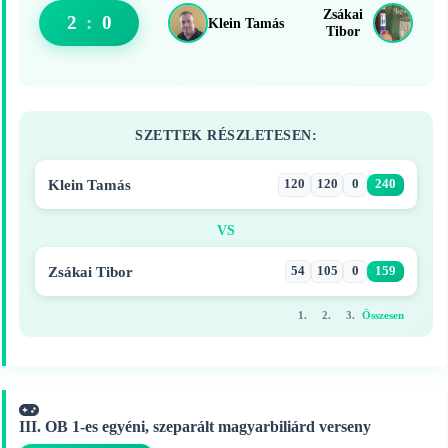
Zsákai
2
:
0
Klein Tamás
Tibor
SZETTEK RÉSZLETESEN:
Klein Tamás
120
120
0
240
VS
Zsákai Tibor
54
105
0
159
1.
2.
3.
Összesen
III. OB 1-es egyéni, szeparált magyarbiliárd verseny