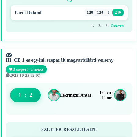
Pardi Roland
120
120
0
240
1.
2.
3.
Összesen
III. OB 1-es egyéni, szeparált magyarbiliárd verseny
B csoport - 5. meccs
2025-10-25 12:03
Bencsik
1
:
2
Lekrinszki Antal
Tibor
SZETTEK RÉSZLETESEN: