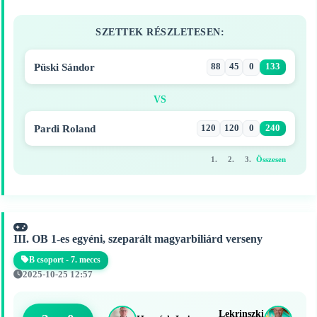
SZETTEK RÉSZLETESEN:
Püski Sándor
88
45
0
133
VS
Pardi Roland
120
120
0
240
1.
2.
3.
Összesen
III. OB 1-es egyéni, szeparált magyarbiliárd verseny
B csoport - 7. meccs
2025-10-25 12:57
Lekrinszki