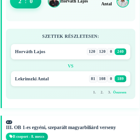
2
:
0
Horváth Lajos
Antal
SZETTEK RÉSZLETESEN:
Horváth Lajos
120
120
0
240
VS
Lekrinszki Antal
81
108
0
189
1.
2.
3.
Összesen
III. OB 1-es egyéni, szeparált magyarbiliárd verseny
B csoport - 8. meccs