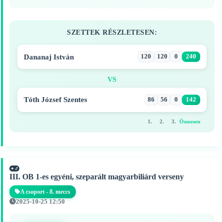
SZETTEK RÉSZLETESEN:
Dananaj István
120
120
0
240
VS
Tóth József Szentes
86
56
0
142
1.
2.
3.
Összesen
III. OB 1-es egyéni, szeparált magyarbiliárd verseny
A csoport - 8. meccs
2025-10-25 12:50