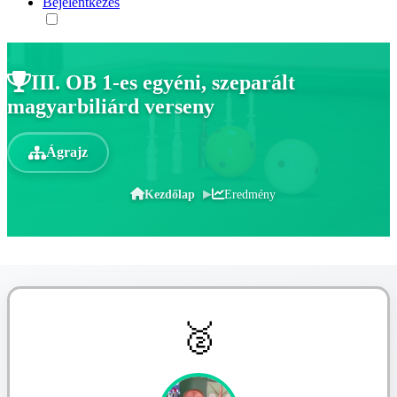
Bejelentkezés
III. OB 1-es egyéni, szeparált
magyarbiliárd verseny
Ágrajz
Kezdőlap
Eredmény
🥈