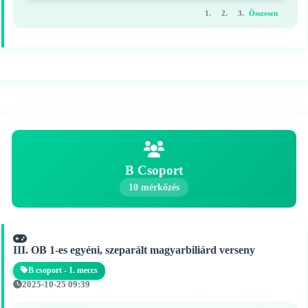
1.
2.
3.
Összesen
B Csoport
10 mérkőzés
III. OB 1-es egyéni, szeparált magyarbiliárd verseny
B csoport - 1. meccs
2025-10-25 09:39