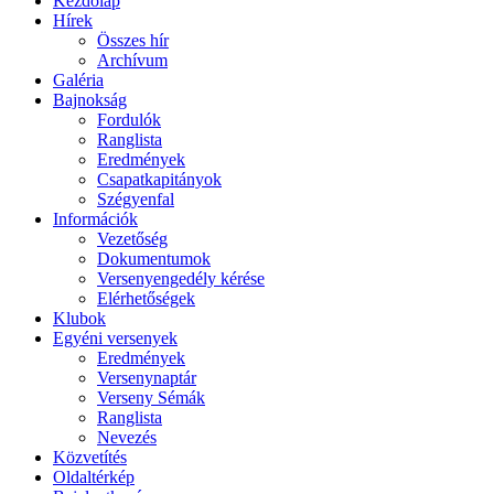
Kezdőlap
Hírek
Összes hír
Archívum
Galéria
Bajnokság
Fordulók
Ranglista
Eredmények
Csapatkapitányok
Szégyenfal
Információk
Vezetőség
Dokumentumok
Versenyengedély kérése
Elérhetőségek
Klubok
Egyéni versenyek
Eredmények
Versenynaptár
Verseny Sémák
Ranglista
Nevezés
Közvetítés
Oldaltérkép