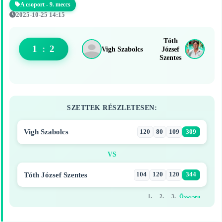
A csoport - 9. meccs
2025-10-25 14:15
Tóth
1
:
2
Vigh Szabolcs
József
Szentes
SZETTEK RÉSZLETESEN:
Vigh Szabolcs
120
80
109
309
VS
Tóth József Szentes
104
120
120
344
1.
2.
3.
Összesen