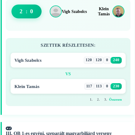
Klein
2
:
0
Vigh Szabolcs
Tamás
SZETTEK RÉSZLETESEN:
Vigh Szabolcs
120
120
0
240
VS
Klein Tamás
117
113
0
230
1.
2.
3.
Összesen
III. OB 1-es egyéni, szeparált magyarbiliárd verseny