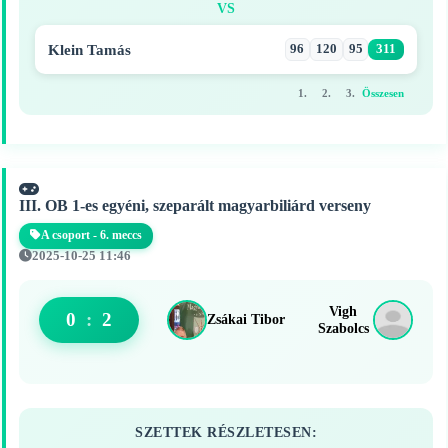
VS
Klein Tamás
96
120
95
311
1.
2.
3.
Összesen
III. OB 1-es egyéni, szeparált magyarbiliárd verseny
A csoport - 6. meccs
2025-10-25 11:46
Vigh
0
:
2
Zsákai Tibor
Szabolcs
SZETTEK RÉSZLETESEN: