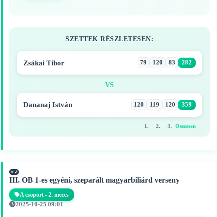
SZETTEK RÉSZLETESEN:
Zsákai Tibor
79
120
83
282
VS
Dananaj István
120
119
120
359
1.
2.
3.
Összesen
III. OB 1-es egyéni, szeparált magyarbiliárd verseny
A csoport - 2. meccs
2025-10-25 09:01