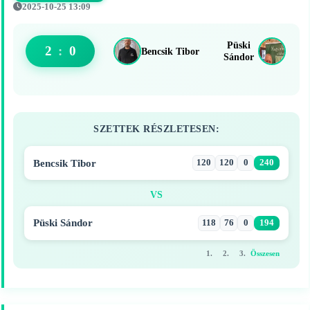
2025-10-25 13:09
Püski
2
:
0
Bencsik Tibor
Sándor
SZETTEK RÉSZLETESEN:
Bencsik Tibor
120
120
0
240
VS
Püski Sándor
118
76
0
194
1.
2.
3.
Összesen