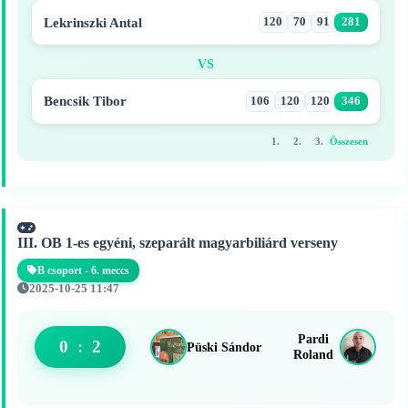
Lekrinszki Antal
120
70
91
281
VS
Bencsik Tibor
106
120
120
346
1.
2.
3.
Összesen
III. OB 1-es egyéni, szeparált magyarbiliárd verseny
B csoport - 6. meccs
2025-10-25 11:47
Pardi
0
:
2
Püski Sándor
Roland