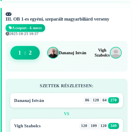
III. OB 1-es egyéni, szeparált magyarbiliárd verseny
A csoport - 4. meccs
2025-10-25 10:37
Vigh
1
:
2
Dananaj István
Szabolcs
SZETTEK RÉSZLETESEN:
Dananaj István
86
120
64
270
VS
Vigh Szabolcs
120
109
120
349