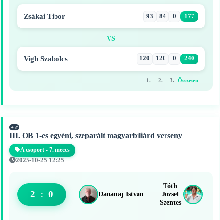
Zsákai Tibor
93
84
0
177
VS
Vigh Szabolcs
120
120
0
240
1.
2.
3.
Összesen
III. OB 1-es egyéni, szeparált magyarbiliárd verseny
A csoport - 7. meccs
2025-10-25 12:25
Tóth
2
:
0
Dananaj István
József
Szentes