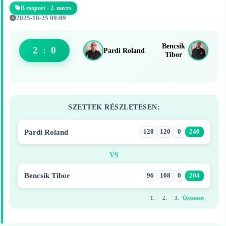
B csoport - 2. meccs
2025-10-25 09:09
Bencsik
2
:
0
Pardi Roland
Tibor
SZETTEK RÉSZLETESEN:
Pardi Roland
120
120
0
240
VS
Bencsik Tibor
96
108
0
204
1.
2.
3.
Összesen