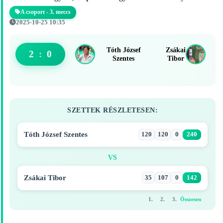
A csoport - 3. meccs
2025-10-25 10:35
Tóth József
Zsákai
2
:
0
Szentes
Tibor
SZETTEK RÉSZLETESEN:
Tóth József Szentes
120
120
0
240
VS
Zsákai Tibor
35
107
0
142
1.
2.
3.
Összesen