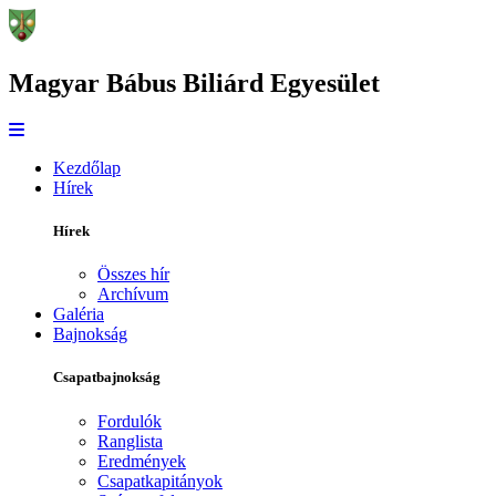
Magyar Bábus Biliárd Egyesület
Kezdőlap
Hírek
Hírek
Összes hír
Archívum
Galéria
Bajnokság
Csapatbajnokság
Fordulók
Ranglista
Eredmények
Csapatkapitányok