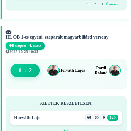
1.
2.
3.
Összesen
III. OB 1-es egyéni, szeparált magyarbiliárd verseny
B csoport - 4. meccs
2025-10-25 10:35
Pardi
0
:
2
Horváth Lajos
Roland
SZETTEK RÉSZLETESEN:
Horváth Lajos
60
65
0
125
VS